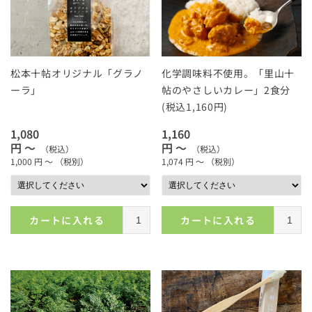
松本十帖オリジナル「グラノ
化学調味料不使用。「里山十
ーラ」
帖のやさしいカレー」2食分
(税込1,160円)
1,080
1,160
円 ～
円 ～
（税込）
（税込）
1,000
円 ～
（税別）
1,074
円 ～
（税別）
カートに入れる
カートに入れる