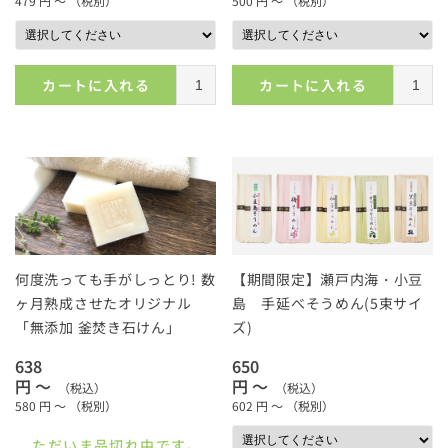
479
円 ～
（税別）
500
円 ～
（税別）
カートに入れる
カートに入れる
何度洗っても手がしっとり! 数
【期間限定】瀬戸内海・小豆
ヶ月熟成させたオリジナル
島 手延べそうめん(5束サイ
「無添加 釜焚き石けん」
ズ)
638
650
円 ～
円 ～
（税込）
（税込）
580
円 ～
（税別）
602
円 ～
（税別）
ただいま品切れ中です。