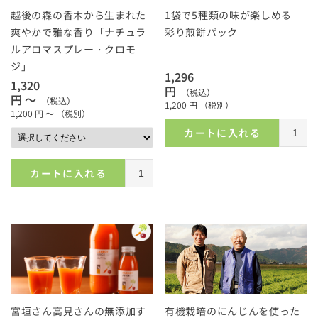
越後の森の香木から生まれた
1袋で5種類の味が楽しめる
爽やかで雅な香り「ナチュラ
彩り煎餅パック
ルアロマスプレー・クロモ
ジ」
1,296
1,320
円
（税込）
円 ～
（税込）
1,200
円
（税別）
1,200
円 ～
（税別）
カートに入れる
カートに入れる
宮垣さん高見さんの無添加す
有機栽培のにんじんを使った