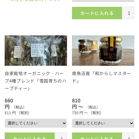
カートに入れる
自家栽培オーガニック・ハー
南魚沼産「和からしマスター
ブ4種ブレンド「雪国育ちのハ
ド」
ーブティー」
660
810
円
円 ～
（税込）
（税込）
611
円
（税別）
750
円 ～
（税別）
カートに入れる
カートに入れる