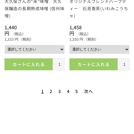
大久保さんの“米”味噌 大久
オリジナルブレンドハーブテ
保醸造の長期熟成味噌 (信州味
ィー 石見香茶(いわみこうち
噌)
ゃ)
1,440
1,458
円
円
（税込）
（税込）
1,333
円
（税別）
1,350
円
（税別）
カートに入れる
カートに入れる
2
3
4
5
次へ
1