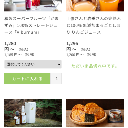
和製スーパーフルーツ「がま
上條さんと岩垂さんの完熟ふ
ずみ」100%ストレートジュ
じ100% 無添加まるごとしぼ
ース「Viburnum」
り りんごジュース
1,280
1,296
円 ～
円 ～
（税込）
（税込）
1,185
円 ～
（税別）
1,200
円 ～
（税別）
ただいま品切れ中です。
カートに入れる