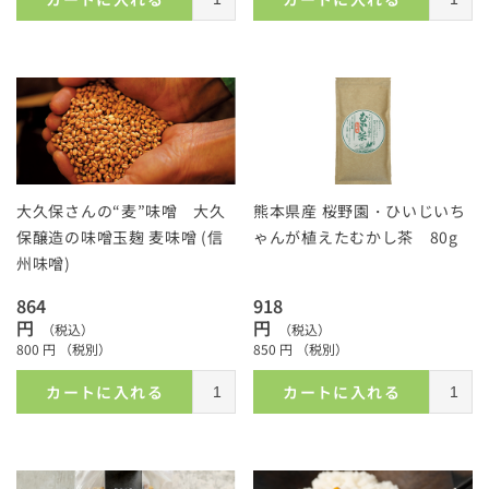
大久保さんの“麦”味噌 大久
熊本県産 桜野園・ひいじいち
保醸造の味噌玉麹 麦味噌 (信
ゃんが植えたむかし茶 80g
州味噌)
864
918
円
円
（税込）
（税込）
800
円
（税別）
850
円
（税別）
カートに入れる
カートに入れる