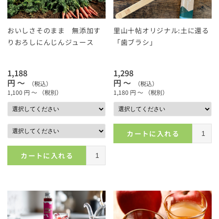
おいしさそのまま 無添加す
里山十帖オリジナル:土に還る
りおろしにんじんジュース
「歯ブラシ」
1,188
1,298
円 ～
円 ～
（税込）
（税込）
1,100
円 ～
（税別）
1,180
円 ～
（税別）
カートに入れる
カートに入れる