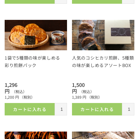
1袋で5種類の味が楽しめる
人気のコシヒカリ煎餅、5種類
彩り煎餅パック
の味が楽しめるアソートBOX
1,296
1,500
円
円
（税込）
（税込）
1,200
円
（税別）
1,389
円
（税別）
カートに入れる
カートに入れる