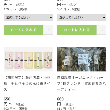
円 ～
円 ～
（税込）
（税込）
479
円 ～
（税別）
500
円 ～
（税別）
カートに入れる
カートに入れる
【期間限定】瀬戸内海・小豆
自家栽培オーガニック・ハー
島 手延べそうめん(5束サイ
ブ4種ブレンド「雪国育ちのハ
ズ)
ーブティー」
650
660
円 ～
円
（税込）
（税込）
602
円 ～
（税別）
611
円
（税別）