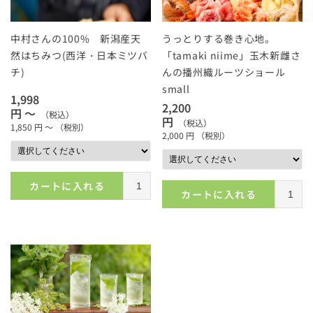
中村さんの100% 新潟産天
うっとりする巻き心地。
然はちみつ(西洋・日本ミツバ
「tamaki niime」玉木新雌さ
チ)
んの播州織ルーツショール
small
1,998
2,200
円 ～
（税込）
円
（税込）
1,850
円 ～
（税別）
2,000
円
（税別）
カートに入れる
カートに入れる