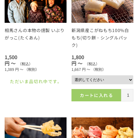
相馬さんの本物の燻製 いぶり
新潟県産こがねもち100%白
がっこ(たくあん)
もち(切り餅・シングルパッ
ク)
1,500
1,800
円 ～
円 ～
（税込）
（税込）
1,389
円 ～
（税別）
1,667
円 ～
（税別）
ただいま品切れ中です。
カートに入れる