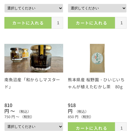
カートに入れる
カートに入れる
南魚沼産「和からしマスター
熊本県産 桜野園・ひいじいち
ド」
ゃんが植えたむかし茶 80g
810
918
円 ～
円
（税込）
（税込）
750
円 ～
（税別）
850
円
（税別）
カートに入れる