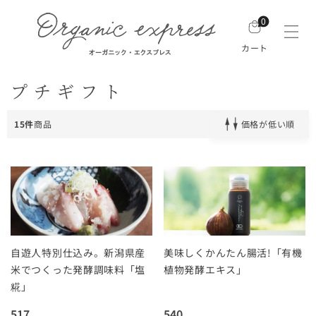
0
カート
プチギフト
15件
商品
価格が低い順
自遊人特別仕込み。新潟県産
美味しくかんたん腸活!「有機
米でつくった発酵調味料「塩
植物発酵エキス」
糀」
517
540