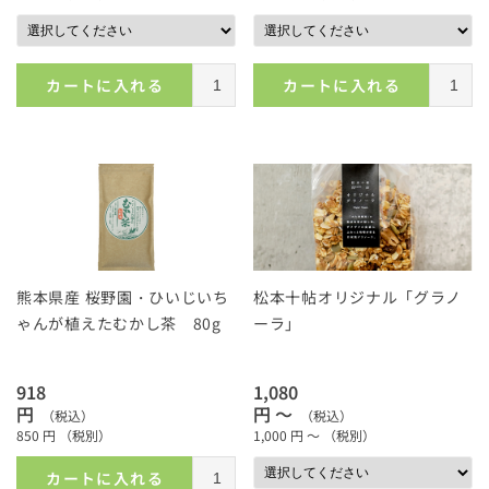
カートに入れる
カートに入れる
熊本県産 桜野園・ひいじいち
松本十帖オリジナル「グラノ
ゃんが植えたむかし茶 80g
ーラ」
918
1,080
円
円 ～
（税込）
（税込）
850
円
（税別）
1,000
円 ～
（税別）
カートに入れる