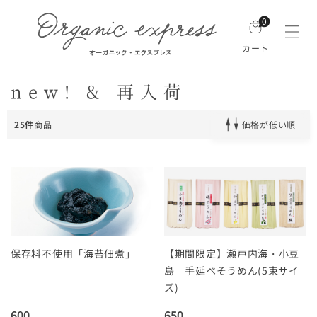
0
カート
new! & 再入荷
25件
商品
価格が低い順
保存料不使用「海苔佃煮」
【期間限定】瀬戸内海・小豆
島 手延べそうめん(5束サイ
ズ)
600
650