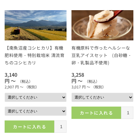
【南魚沼産コシヒカリ】有機
有機原料で作ったヘルシーな
肥料使用・特別栽培米 清流育
豆乳アイスセット (白砂糖・
ちのコシヒカリ
卵・乳製品不使用)
3,140
3,258
円 ～
円 ～
（税込）
（税込）
2,907
円 ～
（税別）
3,017
円 ～
（税別）
カートに入れる
カートに入れる