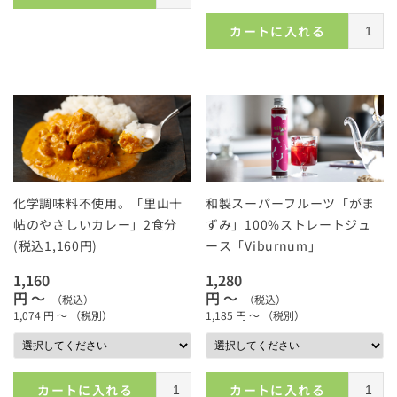
カートに入れる
化学調味料不使用。「里山十
和製スーパーフルーツ「がま
帖のやさしいカレー」2食分
ずみ」100%ストレートジュ
(税込1,160円)
ース「Viburnum」
1,160
1,280
円 ～
円 ～
（税込）
（税込）
1,074
円 ～
（税別）
1,185
円 ～
（税別）
カートに入れる
カートに入れる