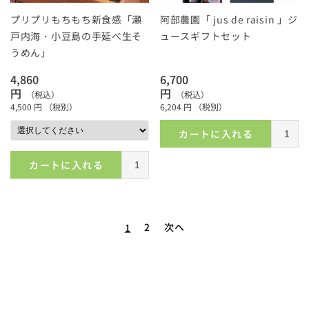
プリプリもちもち新食感「瀬
阿部農園「 jus de raisin 」ジ
戸内海・小豆島の手延べ生そ
ュースギフトセット
うめん」
4,860
6,700
円
円
（税込）
（税込）
4,500
円
（税別）
6,204
円
（税別）
カートに入れる
カートに入れる
2
次へ
1