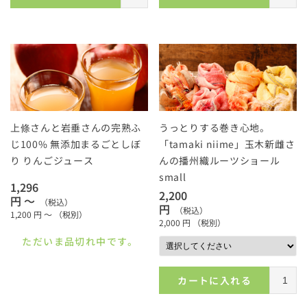
上條さんと岩垂さんの完熟ふ
うっとりする巻き心地。
じ100% 無添加まるごとしぼ
「tamaki niime」玉木新雌さ
り りんごジュース
んの播州織ルーツショール
small
1,296
2,200
円 ～
（税込）
円
（税込）
1,200
円 ～
（税別）
2,000
円
（税別）
ただいま品切れ中です。
カートに入れる