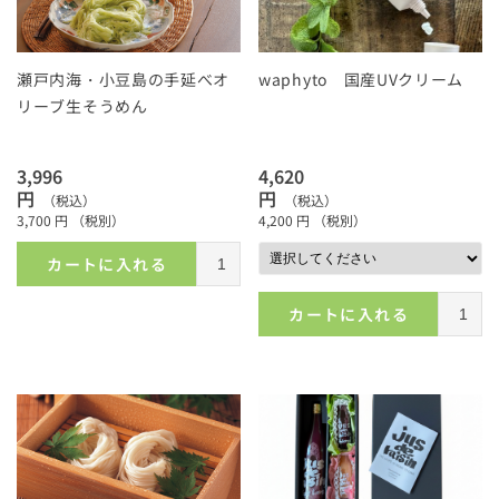
瀬戸内海・小豆島の手延べオ
waphyto 国産UVクリーム
リーブ生そうめん
3,996
4,620
円
円
（税込）
（税込）
3,700
円
（税別）
4,200
円
（税別）
カートに入れる
カートに入れる