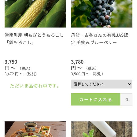
津南町産 朝もぎとうもろこし
丹波・古谷さんの有機JAS認
「麓もろこし」
定 手摘みブルーベリー
3,750
3,780
円 ～
円 ～
（税込）
（税込）
3,472
円 ～
（税別）
3,500
円 ～
（税別）
ただいま品切れ中です。
カートに入れる