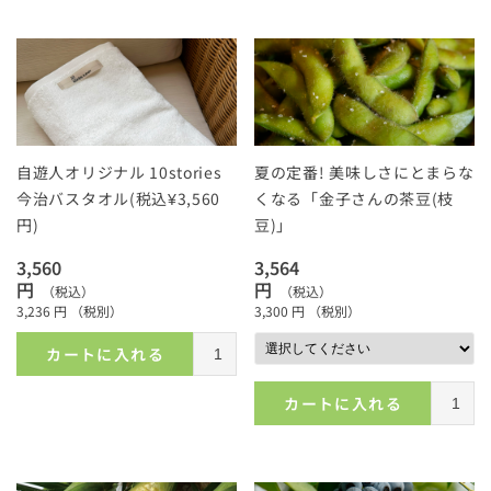
自遊人オリジナル 10stories
夏の定番! 美味しさにとまらな
今治バスタオル(税込¥3,560
くなる「金子さんの茶豆(枝
円)
豆)」
3,560
3,564
円
円
（税込）
（税込）
3,236
円
（税別）
3,300
円
（税別）
カートに入れる
カートに入れる