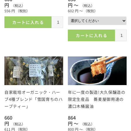
円
円 ～
（税込）
（税込）
556
円
（税別）
602
円 ～
（税別）
カートに入れる
カートに入れる
自家栽培オーガニック・ハー
年に一度の製造!大久保醸造の
ブ4種ブレンド「雪国育ちのハ
限定生産品 蕎麦屋御用達の
ーブティー」
濃口木桶醤油
660
864
円
円 ～
（税込）
（税込）
611
円
（税別）
800
円 ～
（税別）