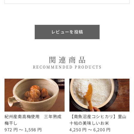
レビューを投稿
関連商品
RECOMMENDED PRODUCTS
紀州産南高梅使用 三年熟成
【南魚沼産コシヒカリ】里山
梅干し
十帖の美味しいお米
972 円 ～ 1,598 円
4,250 円 ～ 6,200 円