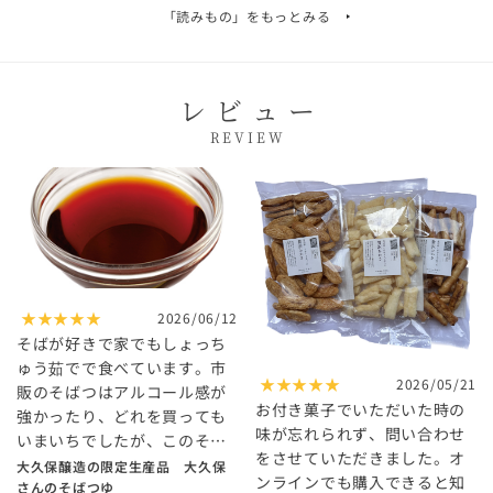
「読みもの」を
もっとみる
レビュー
REVIEW
★★★★★
2026/06/12
そばが好きで家でもしょっち
ゅう茹でで食べています。市
★★★★★
2026/05/21
販のそばつはアルコール感が
お付き菓子でいただいた時の
強かったり、どれを買っても
味が忘れられず、問い合わせ
いまいちでしたが、このそば
をさせていただきました。オ
つゆは理想の味わいでした。
大久保醸造の限定生産品 大久保
ンラインでも購入できると知
やっと出会えたという感じで
さんのそばつゆ