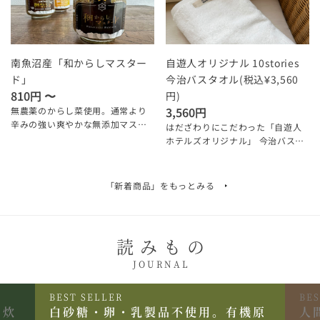
南魚沼産「和からしマスター
自遊人オリジナル 10stories
ド」
今治バスタオル(税込¥3,560
810円 〜
円)
3,560円
無農薬のからし菜使用。通常より
辛みの強い爽やかな無添加マスタ
はだざわりにこだわった「自遊人
ード
ホテルズオリジナル」 今治バスタ
オル
「新着商品」を
もっとみる
読みもの
JOURNAL
BEST SELLER
BES
の炊
白砂糖・卵・乳製品不使用。有機原
人