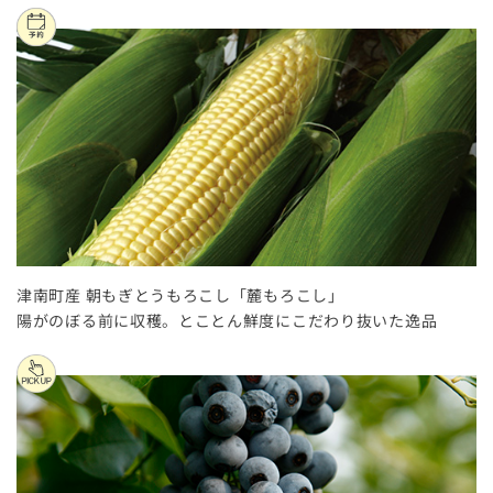
津南町産 朝もぎとうもろこし「麓もろこし」
陽がのぼる前に収穫。とことん鮮度にこだわり抜いた逸品