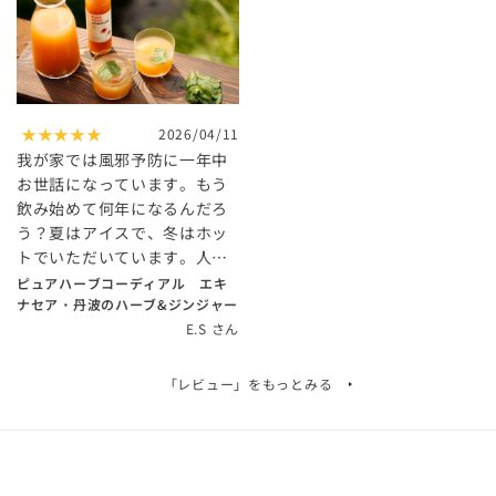
★★★★★
2026/04/11
我が家では風邪予防に一年中
お世話になっています。もう
飲み始めて何年になるんだろ
う？夏はアイスで、冬はホッ
トでいただいています。人工
的な甘みや香りが苦手なの
ピュアハーブコーディアル エキ
で、ナチュラルな味わいがお
ナセア・丹波のハーブ&ジンジャー
気に入りです。免疫力を上げ
E.S さん
たい方にとってもおすすめで
す。おいしくて体に良いもの
「レビュー」を
もっとみる
が一番ですね！