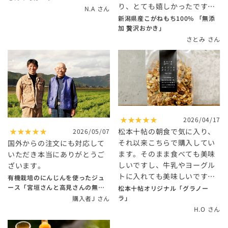
り、とても嬉しかったです！
す。無添加なのもすごいです
N.A さん
丁寧に対応していただき、安
新潟県産こがねもち100% 「無添
ね。そば好きの方、理想のめ
心してお買い物ができまし
加 贅沢おかき」
んつゆになかなか出会えてい
た。 これからもぜひ利用させ
さとみ さん
ない方に強くおすすめしま
ていただきたいと思います。
す。
また購入します！
★★★★★
2026/04/17
松本十帖の朝食で気に入り、
★★★★★
2026/05/07
それ以来こちらで購入してい
国外からの注文にも対応して
ます。そのまま食べても美味
いただき本当にありがとうご
しいですし、牛乳やヨーグル
ざいます。
トに入れても美味しいです。
有機栽培のにんじんを使ったジュ
お酒のおつまみにも良いです
ース「宮垣さんと高見さんの無添
松本十帖オリジナル「グラノー
加すりおろしにんじんジュース」
よ。隠し味の味噌が良いアク
ラ」
購入者J さん
セントになっています。
H.O さん