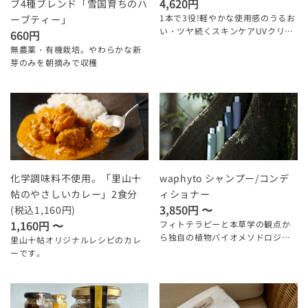
4,620円
ブ4種ブレンド「雪国育ちのハ
1本で3役!軽やかな使用感のうるお
ーブティー」
い・ツヤ続くスキンケアUVクリー
660円
ム
無農薬・有機栽培。やわらかな新
芽のみを朝摘みで収穫
化学調味料不使用。「里山十
waphyto シャンプー/コンデ
帖のやさしいカレー」2食分
ィショナー
3,850円 〜
(税込1,160円)
1,160円 〜
フィトテラピーと本草学の観点か
ら独自の植物バイオメソドロジー
里山十帖オリジナルレシピのカレ
で開発されたヘアケアシリーズ
ーです。