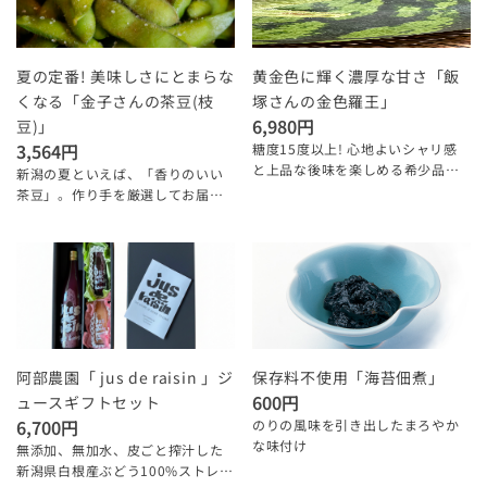
夏の定番! 美味しさにとまらな
黄金色に輝く濃厚な甘さ「飯
くなる「金子さんの茶豆(枝
塚さんの金色羅王」
6,980円
豆)」
3,564円
糖度15度以上! 心地よいシャリ感
と上品な後味を楽しめる希少品
新潟の夏といえば、「香りのいい
種。
茶豆」。作り手を厳選してお届け
します。
阿部農園「 jus de raisin 」ジ
保存料不使用「海苔佃煮」
600円
ュースギフトセット
6,700円
のりの風味を引き出したまろやか
な味付け
無添加、無加水、皮ごと搾汁した
新潟県白根産ぶどう100%ストレー