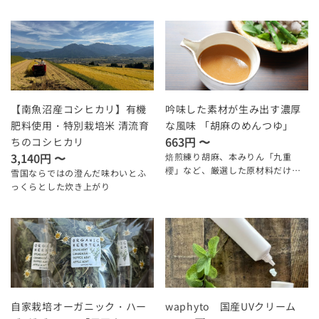
トジュース入りセット
【南魚沼産コシヒカリ】有機
吟味した素材が生み出す濃厚
肥料使用・特別栽培米 清流育
な風味 「胡麻のめんつゆ」
663円 〜
ちのコシヒカリ
3,140円 〜
焙煎練り胡麻、本みりん「九重
櫻」など、厳選した原材料だけを
雪国ならではの澄んだ味わいとふ
贅沢に使用
っくらとした炊き上がり
自家栽培オーガニック・ハー
waphyto 国産UVクリーム