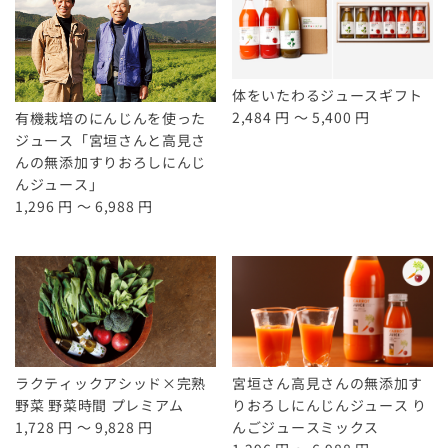
体をいたわるジュースギフト
2,484 円 ～ 5,400 円
有機栽培のにんじんを使った
ジュース「宮垣さんと高見さ
んの無添加すりおろしにんじ
んジュース」
1,296 円 ～ 6,988 円
ラクティックアシッド×完熟
宮垣さん高見さんの無添加す
野菜 野菜時間 プレミアム
りおろしにんじんジュース り
1,728 円 ～ 9,828 円
んごジュースミックス