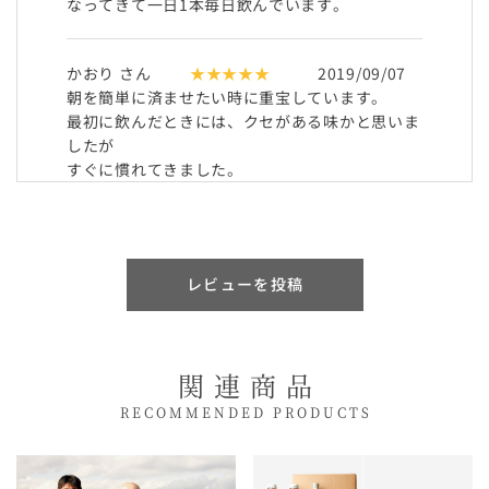
なってきて一日1本毎日飲んでいます。
かおり さん
★★★★★
2019/09/07
朝を簡単に済ませたい時に重宝しています。
最初に飲んだときには、クセがある味かと思いま
したが
すぐに慣れてきました。
砂糖も入っていない自然な甘みで
よくみてみると、発酵させているとのこと。
栄養もあり、おいしいので満足しています。
レビューを投稿
るみこ さん
★★★★★
2018/08/10
クセになる美味しさです!野菜不足を補うために
冷蔵庫に常備しています。暑くて食欲がない時に
関連商品
も
ジュースならサラッと飲めて、栄養補給出来、た
RECOMMENDED PRODUCTS
すかっています。