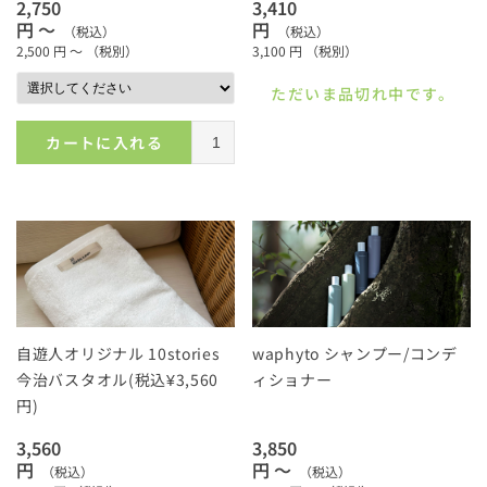
2,750
3,410
円 ～
円
（税込）
（税込）
2,500
円 ～
（税別）
3,100
円
（税別）
ただいま品切れ中です。
カートに入れる
自遊人オリジナル 10stories
waphyto シャンプー/コンデ
今治バスタオル(税込¥3,560
ィショナー
円)
3,560
3,850
円
円 ～
（税込）
（税込）