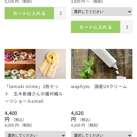
3,236
円
（税別）
3,500
円 ～
（税別）
カートに入れる
カートに入れる
「tamaki niime」2枚セッ
waphyto 国産UVクリーム
ト 玉木新雌さんの播州織ル
ーツショールsmall
4,400
4,620
円
円
（税込）
（税込）
4,000
円
（税別）
4,200
円
（税別）