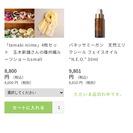
「tamaki niime」4枚セッ
バネッサミーガン 天然エリ
ト 玉木新雌さんの播州織ル
クシール フェイスオイル
ーツショールsmall
“N.E.O.” 30ml
8,800
9,801
円
円
（税込）
（税込）
8,000
円
（税別）
8,910
円
（税別）
ただいま品切れ中です。
カートに入れる