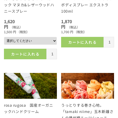
ック マヌカ&レザーウッドハ
ボディスプレー エクストラ
ニースプレー
100ml
1,620
1,870
円
円
（税込）
（税込）
1,500
円
（税別）
1,700
円
（税別）
カートに入れる
カートに入れる
rosa rugosa 国産オーガニ
うっとりする巻き心地。
ックハンドクリーム
「tamaki niime」玉木新雌さ
んの播州織ルーツショール