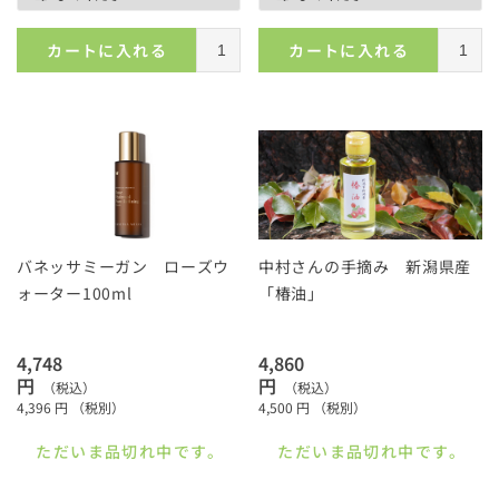
カートに入れる
カートに入れる
バネッサミーガン ローズウ
中村さんの手摘み 新潟県産
ォーター100ml
「椿油」
4,748
4,860
円
円
（税込）
（税込）
4,396
円
（税別）
4,500
円
（税別）
ただいま品切れ中です。
ただいま品切れ中です。