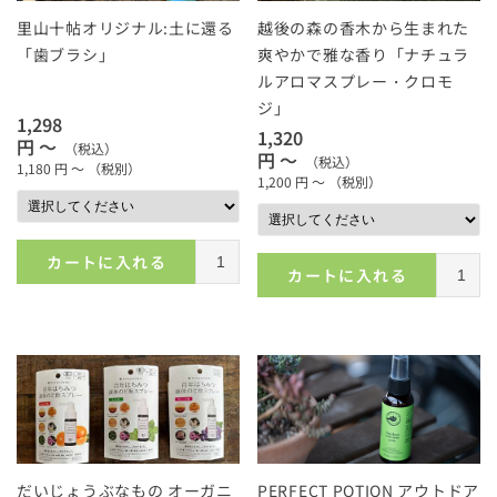
里山十帖オリジナル:土に還る
越後の森の香木から生まれた
「歯ブラシ」
爽やかで雅な香り「ナチュラ
ルアロマスプレー・クロモ
ジ」
1,298
1,320
円 ～
（税込）
円 ～
（税込）
1,180
円 ～
（税別）
1,200
円 ～
（税別）
カートに入れる
カートに入れる
だいじょうぶなもの オーガニ
PERFECT POTION アウトドア