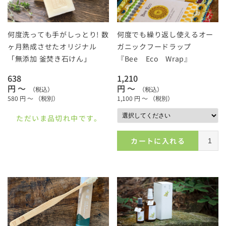
何度洗っても手がしっとり! 数
何度でも繰り返し使えるオー
ヶ月熟成させたオリジナル
ガニックフードラップ
「無添加 釜焚き石けん」
『Bee Eco Wrap』
638
1,210
円 ～
円 ～
（税込）
（税込）
580
円 ～
（税別）
1,100
円 ～
（税別）
ただいま品切れ中です。
カートに入れる