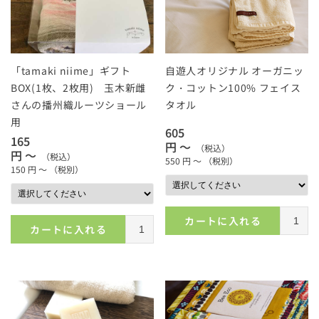
「tamaki niime」ギフト
自遊人オリジナル オーガニッ
BOX(1枚、2枚用) 玉木新雌
ク・コットン100% フェイス
さんの播州織ルーツショール
タオル
用
605
165
円 ～
（税込）
円 ～
（税込）
550
円 ～
（税別）
150
円 ～
（税別）
カートに入れる
カートに入れる