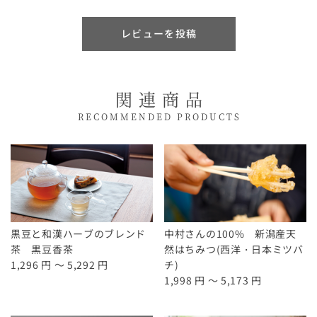
レビューを投稿
関連商品
RECOMMENDED PRODUCTS
黒豆と和漢ハーブのブレンド
中村さんの100% 新潟産天
茶 黒豆香茶
然はちみつ(西洋・日本ミツバ
1,296 円 ～ 5,292 円
チ)
1,998 円 ～ 5,173 円