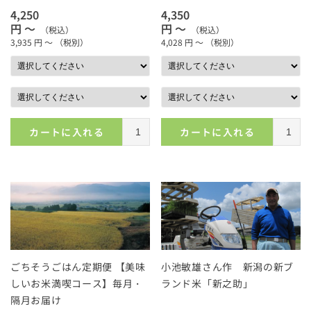
4,250
4,350
円 ～
円 ～
（税込）
（税込）
3,935
円 ～
（税別）
4,028
円 ～
（税別）
カートに入れる
カートに入れる
ごちそうごはん定期便 【美味
小池敏雄さん作 新潟の新ブ
しいお米満喫コース】毎月・
ランド米「新之助」
隔月お届け