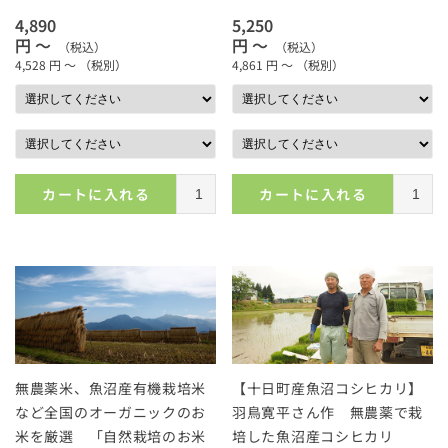
4,890
5,250
円 ～
円 ～
（税込）
（税込）
4,528
円 ～
（税別）
4,861
円 ～
（税別）
カートに入れる
カートに入れる
無農薬米、魚沼産有機栽培米
【十日町産魚沼コシヒカリ】
など全国のオーガニックのお
羽鳥寛平さん作 無農薬で栽
米を厳選 「自然栽培のお米
培した魚沼産コシヒカリ