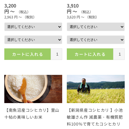
3,200
3,910
円 ～
円 ～
（税込）
（税込）
2,963
円 ～
（税別）
3,620
円 ～
（税別）
カートに入れる
カートに入れる
【南魚沼産コシヒカリ】里山
【新潟県産コシヒカリ 】小池
十帖の美味しいお米
敏雄さん作 減農薬・有機質肥
料100%で育てたコシヒカリ