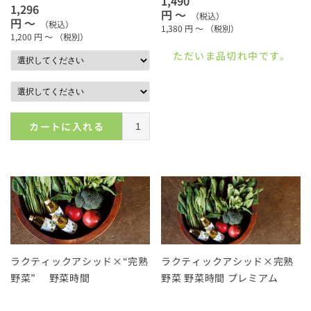
1,490
1,296
円 ～
（税込）
円 ～
（税込）
1,380
円 ～
（税別）
1,200
円 ～
（税別）
ただいま品切れ中です。
カートに入れる
ラクティックアシッド×“完熟
ラクティックアシッド×完熟
野菜” 野菜時間
野菜 野菜時間 プレミアム