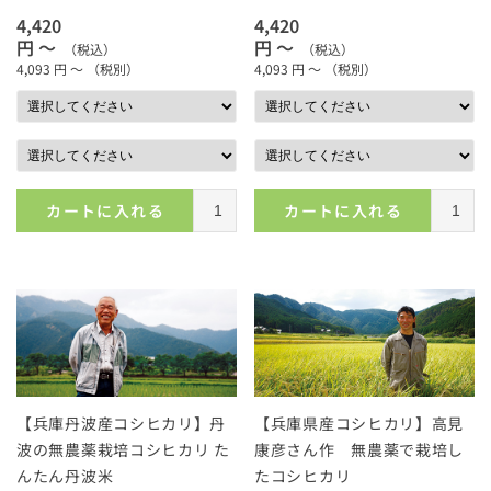
4,420
4,420
円 ～
円 ～
（税込）
（税込）
4,093
円 ～
（税別）
4,093
円 ～
（税別）
カートに入れる
カートに入れる
【兵庫丹波産コシヒカリ】丹
【兵庫県産コシヒカリ】高見
波の無農薬栽培コシヒカリ た
康彦さん作 無農薬で栽培し
んたん丹波米
たコシヒカリ