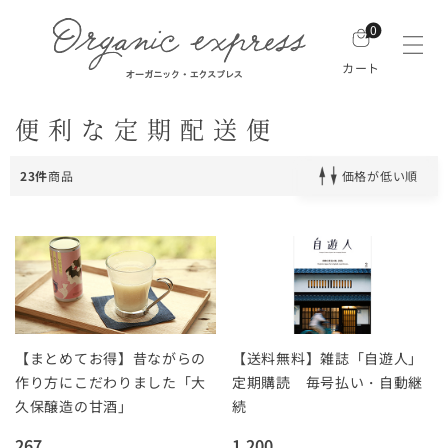
0
カート
便利な定期配送便
23件
商品
価格が低い順
【まとめてお得】昔ながらの
【送料無料】雑誌「自遊人」
作り方にこだわりました「大
定期購読 毎号払い・自動継
久保醸造の甘酒」
続
267
1,200