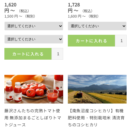
1,620
1,728
円 ～
円 ～
（税込）
（税込）
1,500
円 ～
（税別）
1,600
円 ～
（税別）
カートに入れる
カートに入れる
藤沢さんたちの完熟トマト使
【南魚沼産コシヒカリ】有機
用 無添加まるごとしぼりトマ
肥料使用・特別栽培米 清流育
トジュース
ちのコシヒカリ