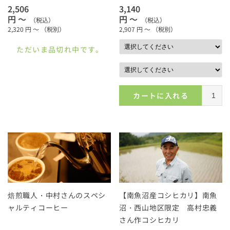
2,506
3,140
円 ～
円 ～
（税込）
（税込）
2,320
円 ～
（税別）
2,907
円 ～
（税別）
ただいま品切れ中です。
カートに入れる
焙煎職人・中村さんのスペシ
【南魚沼産コシヒカリ】南魚
ャルティコーヒー
沼・西山地区限定 高村忠義
さん作コシヒカリ