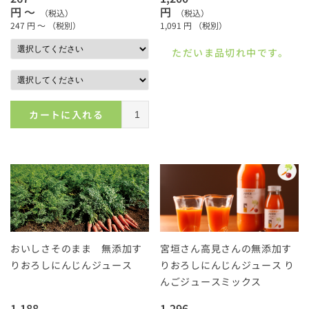
円 ～
円
（税込）
（税込）
247
円 ～
（税別）
1,091
円
（税別）
ただいま品切れ中です。
カートに入れる
おいしさそのまま 無添加す
宮垣さん高見さんの無添加す
りおろしにんじんジュース
りおろしにんじんジュース り
んごジュースミックス
1,188
1,296