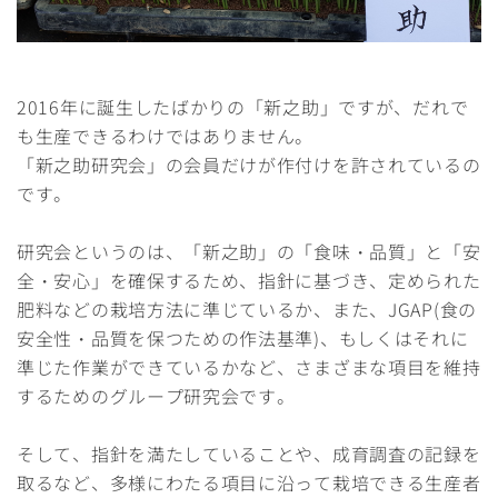
2016年に誕生したばかりの「新之助」ですが、だれで
も生産できるわけではありません。
「新之助研究会」の会員だけが作付けを許されているの
です。
研究会というのは、「新之助」の「食味・品質」と「安
全・安心」を確保するため、指針に基づき、定められた
肥料などの栽培方法に準じているか、また、JGAP(食の
安全性・品質を保つための作法基準)、もしくはそれに
準じた作業ができているかなど、さまざまな項目を維持
するためのグループ研究会です。
そして、指針を満たしていることや、成育調査の記録を
取るなど、多様にわたる項目に沿って栽培できる生産者