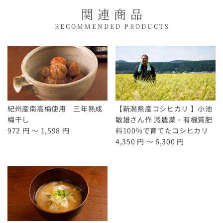
関連商品
RECOMMENDED PRODUCTS
紀州産南高梅使用 三年熟成
【新潟県産コシヒカリ 】小池
梅干し
敏雄さん作 減農薬・有機質肥
972 円 ～ 1,598 円
料100%で育てたコシヒカリ
4,350 円 ～ 6,300 円