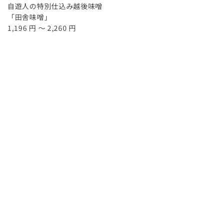
自遊人の特別仕込み越後味噌
「田舎味噌」
1,196 円 ～ 2,260 円