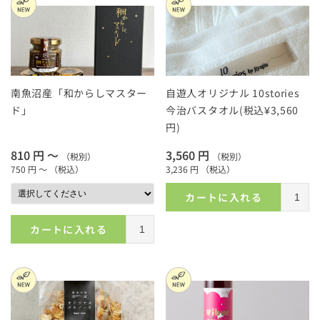
南魚沼産「和からしマスター
自遊人オリジナル 10stories
ド」
今治バスタオル(税込¥3,560
円)
810 円 ～
3,560 円
（税別）
（税別）
750 円 ～
（税込）
3,236 円
（税込）
カートに入れる
カートに入れる