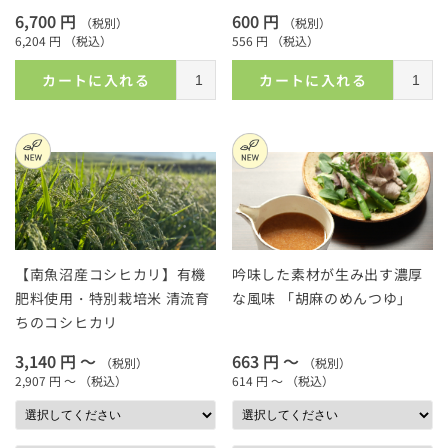
6,700 円
600 円
（税別）
（税別）
6,204 円
（税込）
556 円
（税込）
カートに入れる
カートに入れる
【南魚沼産コシヒカリ】有機
吟味した素材が生み出す濃厚
肥料使用・特別栽培米 清流育
な風味 「胡麻のめんつゆ」
ちのコシヒカリ
3,140 円 ～
663 円 ～
（税別）
（税別）
2,907 円 ～
（税込）
614 円 ～
（税込）