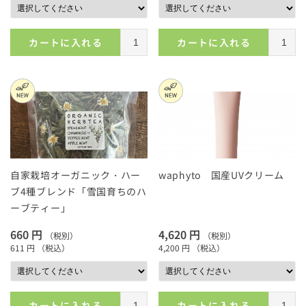
カートに入れる
カートに入れる
自家栽培オーガニック・ハー
waphyto 国産UVクリーム
ブ4種ブレンド「雪国育ちのハ
ーブティー」
660 円
4,620 円
（税別）
（税別）
611 円
（税込）
4,200 円
（税込）
カートに入れる
カートに入れる