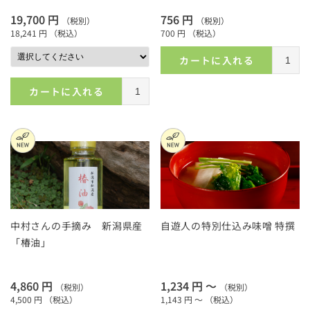
19,700 円
756 円
（税別）
（税別）
18,241 円
（税込）
700 円
（税込）
カートに入れる
カートに入れる
中村さんの手摘み 新潟県産
自遊人の特別仕込み味噌 特撰
「椿油」
4,860 円
1,234 円 ～
（税別）
（税別）
4,500 円
（税込）
1,143 円 ～
（税込）