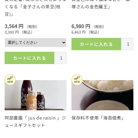
くなる「金子さんの茶豆(枝
塚さんの金色羅王」
豆)」
3,564 円
6,980 円
（税別）
（税別）
3,300 円
（税込）
6,463 円
（税込）
カートに入れる
カートに入れる
阿部農園「 jus de raisin 」ジ
保存料不使用「海苔佃煮」
ュースギフトセット