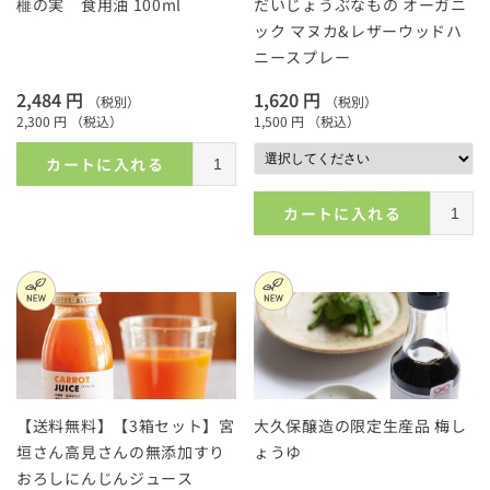
榧の実 食用油 100ml
だいじょうぶなもの オーガニ
ック マヌカ&レザーウッドハ
ニースプレー
2,484 円
1,620 円
（税別）
（税別）
2,300 円
（税込）
1,500 円
（税込）
カートに入れる
カートに入れる
【送料無料】【3箱セット】宮
大久保醸造の限定生産品 梅し
垣さん高見さんの無添加すり
ょうゆ
おろしにんじんジュース