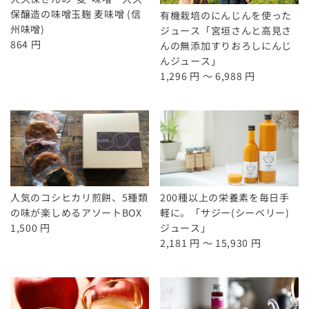
保醸造の味噌玉麹 麦味噌 (信
有機栽培のにんじんを使った
州味噌)
ジュース「宮垣さんと高見さ
864 円
んの無添加すりおろしにんじ
んジュース」
1,296 円 ～ 6,988 円
人気のコシヒカリ煎餅、5種類
200種以上の栄養素を毎日手
の味が楽しめるアソートBOX
軽に。「サジー(シーベリー)
1,500 円
ジュース」
2,181 円 ～ 15,930 円