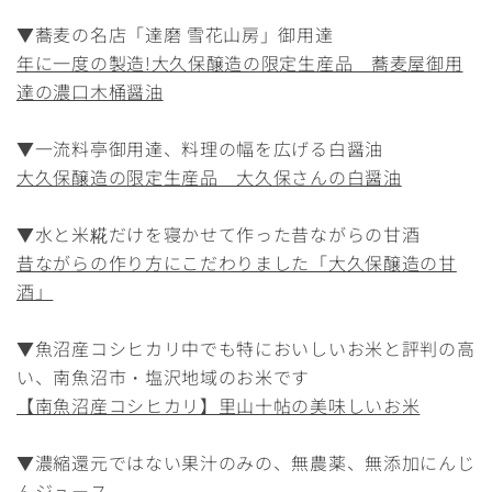
▼蕎麦の名店「達磨 雪花山房」御用達
年に一度の製造!大久保醸造の限定生産品 蕎麦屋御用
達の濃口木桶醤油
▼一流料亭御用達、料理の幅を広げる白醤油
大久保醸造の限定生産品 大久保さんの白醤油
▼水と米糀だけを寝かせて作った昔ながらの甘酒
昔ながらの作り方にこだわりました「大久保醸造の甘
酒」
▼魚沼産コシヒカリ中でも特においしいお米と評判の高
い、南魚沼市・塩沢地域のお米です
【南魚沼産コシヒカリ】里山十帖の美味しいお米
▼濃縮還元ではない果汁のみの、無農薬、無添加にんじ
んジュース