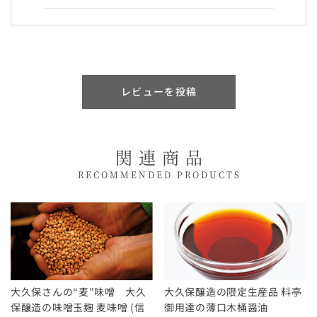
さん
★★★★★
2011/03/09
家族中大好きなポン酢で、あっという間になくな
るので、いつまとめ買いしてます。美味な醤油と
さっぱりしたすだち果汁が合わさって、さわやか
レビューを投稿
で上品な味。
冬は鍋物、夏は冷ややっこにぴったりだし、肉や
魚料理にかけてもおいしいし、野菜にドレッシン
グ代わりにかけたり、あらゆる料理に使えます。
関連商品
RECOMMENDED PRODUCTS
大久保さんの“麦”味噌 大久
大久保醸造の限定生産品 料亭
保醸造の味噌玉麹 麦味噌 (信
御用達の薄口木桶醤油