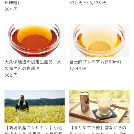
州味噌)
572 円 ～ 5,438 円
864 円
大久保醸造の限定生産品 大
富士酢プレミアム(500ml)
久保さんの白醤油
1,944 円
562 円
【新潟県産コシヒカリ 】小池
【まとめてお得】昔ながらの
敏雄さん作 減農薬・有機質肥
作り方にこだわりました「大