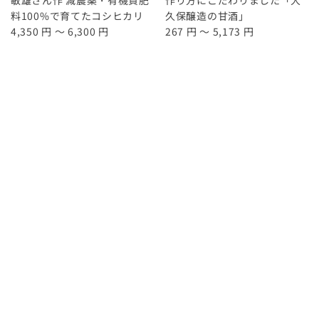
料100%で育てたコシヒカリ
久保醸造の甘酒」
4,350 円 ～ 6,300 円
267 円 ～ 5,173 円