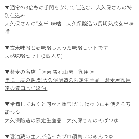
▼通常の3倍もの手間をかけて仕込む、大久保さんの特
別仕込み
大久保さんの“玄米”味噌 大久保醸造の長期熟成玄米味
噌
▼玄米味噌と麦味噌も入った味噌セットです
天然味噌セット(3個入り)
▼蕎麦の名店「達磨 雪花山房」御用達
年に一度の製造!大久保醸造の限定生産品 蕎麦屋御用
達の濃口木桶醤油
▼常備しておくと何かと重宝!だし代わりにも使える万
能つゆ
大久保醸造の限定生産品 大久保さんのそばつゆ
▼醤油蔵の主人が造ったプロ顔負けのめんつゆ