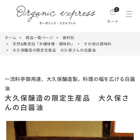
0
カート
ホーム
商品一覧ページ
食材別
天然&無添加「木桶味噌・調味料」
その他の調味料
大久保醸造の限定生産品 大久保さんの白醤油
一流料亭御用達、大久保醸造製。料理の幅を広げる白醤
油
大久保醸造の限定生産品 大久保さ
んの白醤油