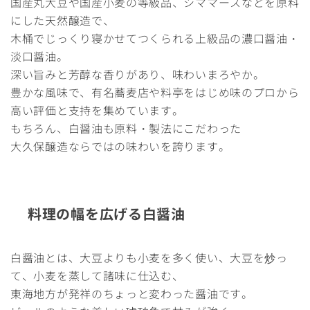
国産丸大豆や国産小麦の等級品、シママースなどを原料
にした天然醸造で、
木桶でじっくり寝かせてつくられる上級品の濃口醤油・
淡口醤油。
深い旨みと芳醇な香りがあり、味わいまろやか。
豊かな風味で、有名蕎麦店や料亭をはじめ味のプロから
高い評価と支持を集めています。
もちろん、白醤油も原料・製法にこだわった
大久保醸造ならではの味わいを誇ります。
料理の幅を広げる白醤油
白醤油とは、大豆よりも小麦を多く使い、大豆を炒っ
て、小麦を蒸して諸味に仕込む、
東海地方が発祥のちょっと変わった醤油です。