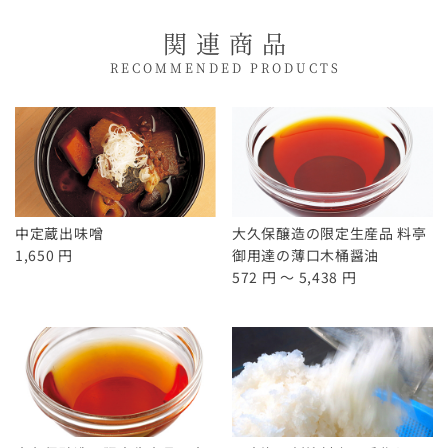
醤油にしては淡い色合いですが、しっかりとした
関連商品
味と香りを楽しめました。醤油好きにはたまらな
い一品なのでは。
RECOMMENDED PRODUCTS
さん
★★★★☆
2010/05/01
煮物が格段に美味しくなりました。数々の料理人
に選ばれている、というのも納得です。普通の醤
油で十分では?と思っているあなた!一本そろえて
損はないと 思いますよ。
中定蔵出味噌
大久保醸造の限定生産品 料亭
1,650 円
御用達の薄口木桶醤油
572 円 ～ 5,438 円