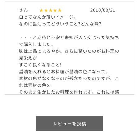
さん
★★★★★
2010/08/31
白ってなんか薄いイメージ。
なのに醤油ってどういうこと?どんな味?
・・・と期待と不安と未知が入り交じった気持ち
で購入しました。
味は上品でまろやか。さらに驚いたのがお料理の
見栄えが
すごく良くなること!
醤油を入れるとお料理が醤油の色になって、
素材の色がなくなるのが残念だったのですが、こ
れは素材の色を
そのまま生かしたお料理を作れます。これには感
動。
今は薄口醤油という商品が気になっています。ま
た購入させて
頂きます。
レビューを投稿
さん
★★★★☆
2010/07/14