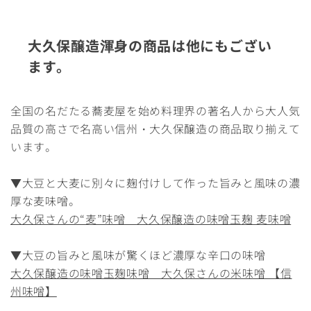
大久保醸造渾身の商品は他にもござい
ます。
全国の名だたる蕎麦屋を始め料理界の著名人から大人気
品質の高さで名高い信州・大久保醸造の商品取り揃えて
います。
▼大豆と大麦に別々に麹付けして作った旨みと風味の濃
厚な麦味噌。
大久保さんの“麦”味噌 大久保醸造の味噌玉麹 麦味噌
▼大豆の旨みと風味が驚くほど濃厚な辛口の味噌
大久保醸造の味噌玉麹味噌 大久保さんの米味噌 【信
州味噌】