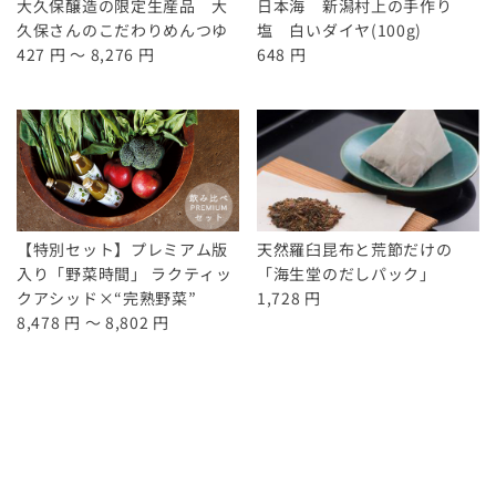
大久保醸造の限定生産品 大
日本海 新潟村上の手作り
久保さんのこだわりめんつゆ
塩 白いダイヤ(100g)
427 円 ～ 8,276 円
648 円
【特別セット】プレミアム版
天然羅臼昆布と荒節だけの
入り「野菜時間」 ラクティッ
「海生堂のだしパック」
クアシッド×“完熟野菜”
1,728 円
8,478 円 ～ 8,802 円