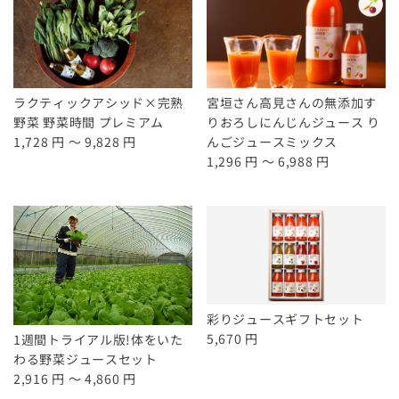
ラクティックアシッド×完熟
宮垣さん高見さんの無添加す
野菜 野菜時間 プレミアム
りおろしにんじんジュース り
1,728 円 ～ 9,828 円
んごジュースミックス
1,296 円 ～ 6,988 円
彩りジュースギフトセット
5,670 円
1週間トライアル版!体をいた
わる野菜ジュースセット
2,916 円 ～ 4,860 円