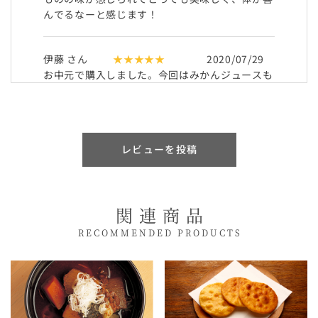
んでるなーと感じます！
伊藤 さん
★★★★★
2020/07/29
お中元で購入しました。今回はみかんジュースも
含まれていてお子さんがいる家庭にも贈りやすく
とてもよかったです。にんじんジュースはとても
濃厚で定期コースで購入していますが、とても美
味しいです!
レビューを投稿
tomita さん
★★★★★
2018/11/26
贈り物としてもよく購入させていただいていま
関連商品
す。どのジュースも野菜本来の旨味をかんじるこ
とができとても美味しいです!野菜をそのままの
RECOMMENDED PRODUCTS
んでいるような野菜本来の美味しさを味わえ、ジ
ューサーも持っていますが、こちらの商品を見つ
けてからはジューサーをあまり使わなくなりまし
た。