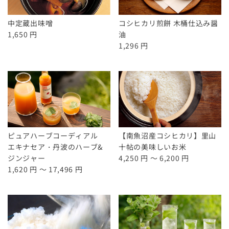
中定蔵出味噌
コシヒカリ煎餅 木桶仕込み醤
1,650 円
油
1,296 円
ピュアハーブコーディアル
【南魚沼産コシヒカリ】里山
エキナセア・丹波のハーブ&
十帖の美味しいお米
ジンジャー
4,250 円 ～ 6,200 円
1,620 円 ～ 17,496 円