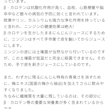
っています。
β‐カロテンは抗酸化作用が高く、血栓、心筋梗塞や脳
卒中など数々の病気の予防に効くと言われています。
硫黄やリン、カルシウムも強力な浄化作用を持っている
と言われ、ニンジンの健康効果は絶大!
β-カロテンを生かしたままにんじんジュースにするため
に、ニンジンはすべて手作業で皮を剝いてからジュース
にします。
ニンジンの皮には土壌菌が当然ながら付いているのです
が、この土壌菌が低温だと完全に殺菌できません。その
ため、手で皮を剥きジュースにしているのです。
また、わずかに残るにんじん特有の青臭さを消すため
に、梅エキス(国産の梅から抽出)を加えてさらに飲みや
すくなりました。
ちなみに繊維質を大量に残しているのは、その部分に
β‐カロテン等の重要な栄養素が多く含まれているから
です。