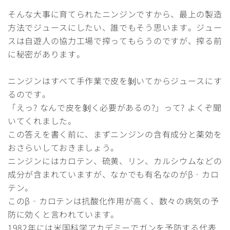
そんな大事に育てられたニンジンですから、最上の製造
方法でジュースにしたい、誰でもそう思います。ジュー
スは自遊人の協力工場で搾ってもらうのですが、搾る前
に秘密があります。
ニンジンはすべて手作業で皮を剝いてからジュースにす
るのです。
「えっ? なんで皮を剝く必要があるの?」って? よくぞ聞
いてくれました。
この答えを書く前に、まずニンジンの含有成分と薬効を
おさらいしておきましょう。
ニンジンにはカロテン、硫黄、リン、カルシウムなどの
成分が含まれていますが、なかでも有名なのがβ‐カロ
テン。
このβ‐カロテンは抗酸化作用が高く、数々の病気の予
防に効くと言われています。
1982年には米国科学アカデミーでガンを予防する代表