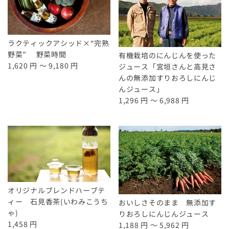
ラクティックアシッド×“完熟
野菜” 野菜時間
有機栽培のにんじんを使った
1,620 円 ～ 9,180 円
ジュース「宮垣さんと高見さ
んの無添加すりおろしにんじ
んジュース」
1,296 円 ～ 6,988 円
オリジナルブレンドハーブテ
ィー 石見香茶(いわみこうち
おいしさそのまま 無添加す
ゃ)
りおろしにんじんジュース
1,458 円
1,188 円 ～ 5,962 円