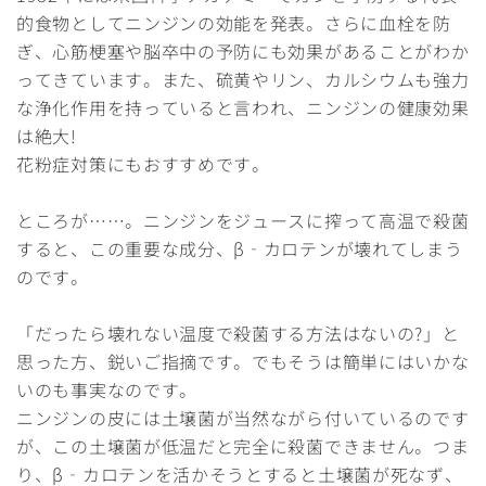
的食物としてニンジンの効能を発表。さらに血栓を防
ぎ、心筋梗塞や脳卒中の予防にも効果があることがわか
ってきています。また、硫黄やリン、カルシウムも強力
な浄化作用を持っていると言われ、ニンジンの健康効果
は絶大!
花粉症対策にもおすすめです。
ところが……。ニンジンをジュースに搾って高温で殺菌
すると、この重要な成分、β‐カロテンが壊れてしまう
のです。
「だったら壊れない温度で殺菌する方法はないの?」と
思った方、鋭いご指摘です。でもそうは簡単にはいかな
いのも事実なのです。
ニンジンの皮には土壌菌が当然ながら付いているのです
が、この土壌菌が低温だと完全に殺菌できません。つま
り、β‐カロテンを活かそうとすると土壌菌が死なず、