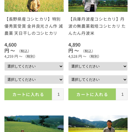
【長野県産コシヒカリ】特別
【兵庫丹波産コシヒカリ】丹
優秀賞受賞 金井良光さん作 減
波の無農薬栽培コシヒカリ た
農薬 天日干しのコシヒカリ
んたん丹波米
4,600
4,890
円 ～
円 ～
（税込）
（税込）
4,259
円 ～
（税別）
4,528
円 ～
（税別）
カートに入れる
カートに入れる