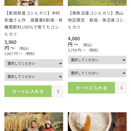
【新潟県産コシヒカリ】中村
【南魚沼産コシヒカリ】西山
和雄さん作 減農薬8割減・有
地区限定 新潟・魚沼産コシ
機質肥料100%で育てたコシ
ヒカリ
ヒカリ
4,060
3,960
円 ～
（税込）
円 ～
（税込）
3,759
円 ～
（税別）
3,667
円 ～
（税別）
カートに入れる
カートに入れる