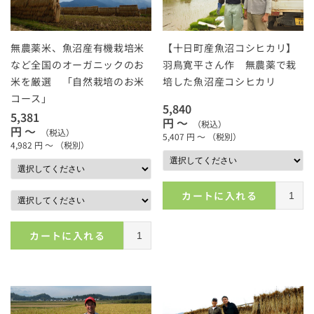
無農薬米、魚沼産有機栽培米
【十日町産魚沼コシヒカリ】
など全国のオーガニックのお
羽鳥寛平さん作 無農薬で栽
米を厳選 「自然栽培のお米
培した魚沼産コシヒカリ
コース」
5,840
5,381
円 ～
（税込）
円 ～
（税込）
5,407
円 ～
（税別）
4,982
円 ～
（税別）
カートに入れる
カートに入れる