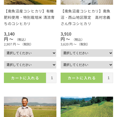
【南魚沼産コシヒカリ】有機
【南魚沼産コシヒカリ】南魚
肥料使用・特別栽培米 清流育
沼・西山地区限定 高村忠義
ちのコシヒカリ
さん作コシヒカリ
3,140
3,910
円 ～
円 ～
（税込）
（税込）
2,907
円 ～
（税別）
3,620
円 ～
（税別）
カートに入れる
カートに入れる