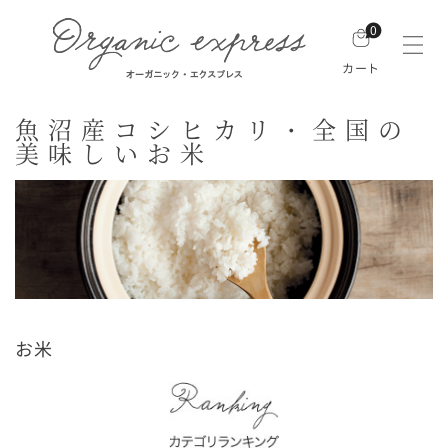
0
カート
魚沼産コシヒカリ・全国の
美味しいお米
お米