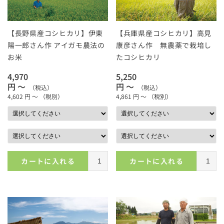
【長野県産コシヒカリ】伊東
【兵庫県産コシヒカリ】高見
陽一郎さん作 アイガモ農法の
康彦さん作 無農薬で栽培し
お米
たコシヒカリ
4,970
5,250
円 ～
円 ～
（税込）
（税込）
4,602
円 ～
（税別）
4,861
円 ～
（税別）
カートに入れる
カートに入れる