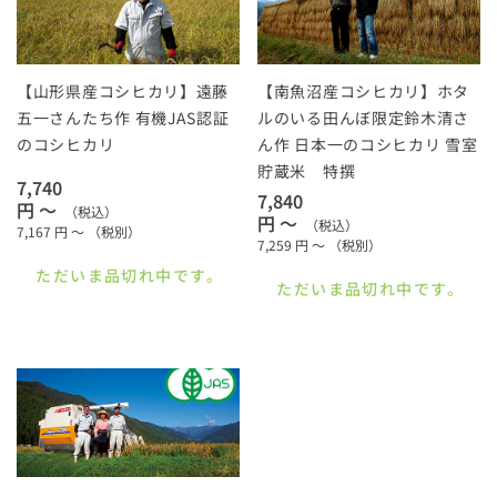
【山形県産コシヒカリ】遠藤
【南魚沼産コシヒカリ】ホタ
五一さんたち作 有機JAS認証
ルのいる田んぼ限定鈴木清さ
のコシヒカリ
ん作 日本一のコシヒカリ 雪室
貯蔵米 特撰
7,740
7,840
円 ～
（税込）
円 ～
（税込）
7,167
円 ～
（税別）
7,259
円 ～
（税別）
ただいま品切れ中です。
ただいま品切れ中です。