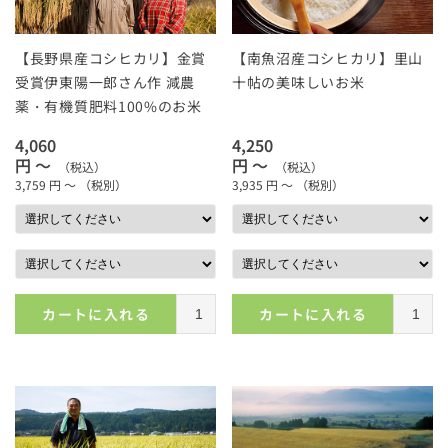
【長野県産コシヒカリ】金賞
【南魚沼産コシヒカリ】里山
受賞伊東陽一郎さん作 減農
十帖の美味しいお米
薬・有機質肥料100%のお米
4,060
4,250
円 ～
円 ～
（税込）
（税込）
3,759
円 ～
（税別）
3,935
円 ～
（税別）
カートに入れる
カートに入れる