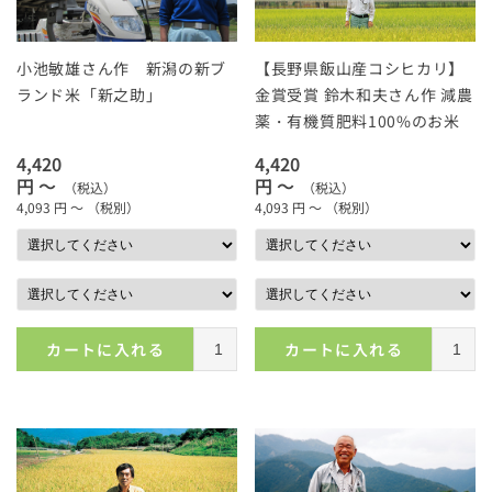
小池敏雄さん作 新潟の新ブ
【長野県飯山産コシヒカリ】
ランド米「新之助」
金賞受賞 鈴木和夫さん作 減農
薬・有機質肥料100%のお米
4,420
4,420
円 ～
円 ～
（税込）
（税込）
4,093
円 ～
（税別）
4,093
円 ～
（税別）
カートに入れる
カートに入れる