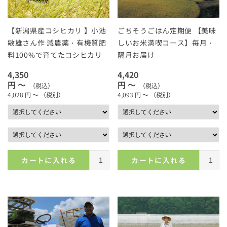
【新潟県産コシヒカリ 】小池
ごちそうごはん定期便 【美味
敏雄さん作 減農薬・有機質肥
しいお米満喫コース】毎月・
料100%で育てたコシヒカリ
隔月お届け
4,350
4,420
円 ～
円 ～
（税込）
（税込）
4,028
円 ～
（税別）
4,093
円 ～
（税別）
カートに入れる
カートに入れる