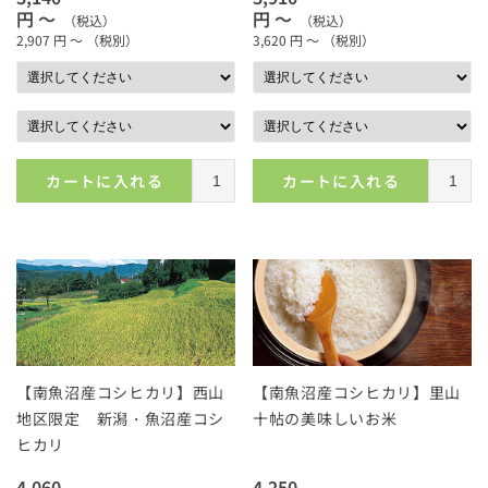
円 ～
円 ～
（税込）
（税込）
2,907
円 ～
（税別）
3,620
円 ～
（税別）
カートに入れる
カートに入れる
【南魚沼産コシヒカリ】西山
【南魚沼産コシヒカリ】里山
地区限定 新潟・魚沼産コシ
十帖の美味しいお米
ヒカリ
4,060
4,250