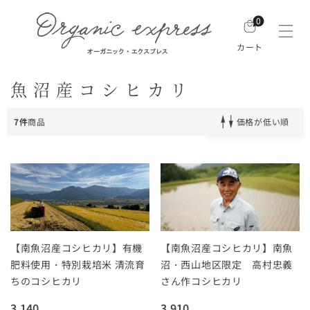
0
カート
魚沼産コシヒカリ
7件
商品
価格が低い順
【南魚沼産コシヒカリ】有機
【南魚沼産コシヒカリ】南魚
肥料使用・特別栽培米 清流育
沼・西山地区限定 高村忠義
ちのコシヒカリ
さん作コシヒカリ
3,140
3,910