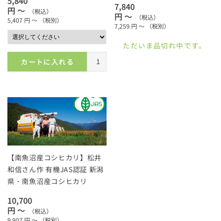
5,840
7,840
円 ～
（税込）
円 ～
（税込）
5,407
円 ～
（税別）
7,259
円 ～
（税別）
ただいま品切れ中です。
カートに入れる
【南魚沼産コシヒカリ】松井
和信さん作 有機JAS認証 新潟
県・南魚沼産コシヒカリ
10,700
円 ～
（税込）
9,907
円 ～
（税別）