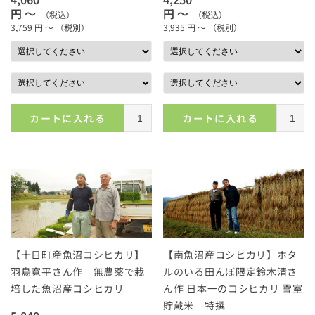
円 ～
円 ～
（税込）
（税込）
3,759
円 ～
（税別）
3,935
円 ～
（税別）
カートに入れる
カートに入れる
【十日町産魚沼コシヒカリ】
【南魚沼産コシヒカリ】ホタ
羽鳥寛平さん作 無農薬で栽
ルのいる田んぼ限定鈴木清さ
培した魚沼産コシヒカリ
ん作 日本一のコシヒカリ 雪室
貯蔵米 特撰