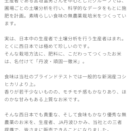
生産者である宮垣富男さんを中心としたグループでは、
圃場ごとの土壌分析を行い、科学的なデータをもとに施
肥を計画。素晴らしい食味の無農薬栽培米をつくってい
ます。
実は、日本中の生産者で土壌分析を行う生産者はまれ。
とくに西日本では極めて珍しいのです。
そんな栽培方法に、肥料に、こだわってつくったお米
は、名付けて「丹波・頑固一徹米」。
食味は当社のブラインドテストでは一般的な新潟産コシ
ヒカリより上。
香りが若干少ないものの、モチモチ感もかなりあり、ほ
のかな甘みもある上質なお米です。
そんな西日本でも貴重な、そして食味もかなり優秀な無
農薬のお米を、生産者、JA丹波ひかみ、当社との三者
提携で、皆さまに販売できることになりました。