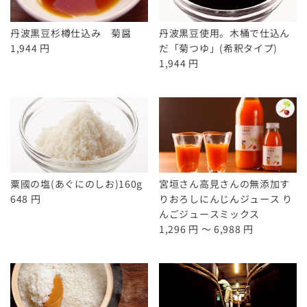
丹波黒豆杉樽仕込み 菊醤
丹波黒豆使用。木桶で仕込ん
1,944 円
だ「菊つゆ」(希釈タイプ)
1,944 円
粟國の塩(あぐにのしお)160g
宮垣さん高見さんの無添加す
648 円
りおろしにんじんジュース り
んごジュースミックス
1,296 円 ～ 6,988 円