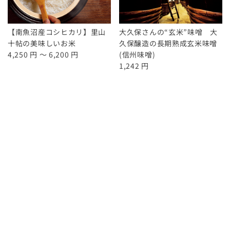
【南魚沼産コシヒカリ】里山
大久保さんの“玄米”味噌 大
十帖の美味しいお米
久保醸造の長期熟成玄米味噌
4,250 円 ～ 6,200 円
(信州味噌)
1,242 円