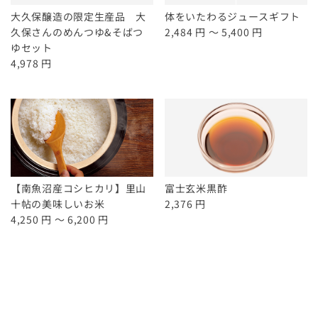
大久保醸造の限定生産品 大
体をいたわるジュースギフト
久保さんのめんつゆ&そばつ
2,484 円 ～ 5,400 円
ゆセット
4,978 円
【南魚沼産コシヒカリ】里山
富士玄米黒酢
十帖の美味しいお米
2,376 円
4,250 円 ～ 6,200 円