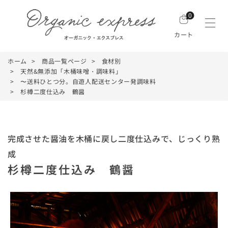
0
カート
ホーム
商品一覧ページ
食材別
天然&無添加「木桶味噌・調味料」
〜送料ひとつ分。自遊人配送センター発調味料
杉樽二度仕込み 鶴醤
完成させた醤油を木桶に戻し二度仕込みで、じっくり熟
成
杉樽二度仕込み 鶴醤