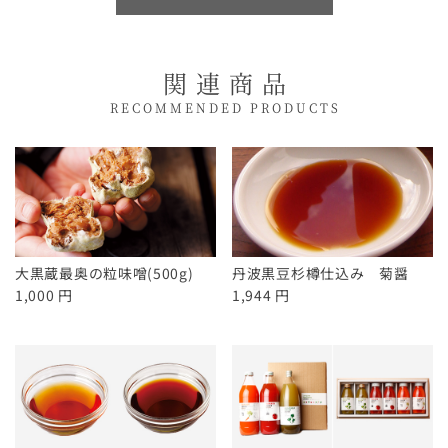
また購入させて頂きます。
関連商品
さん
★★★★☆
2010/05/19
杉桶で再仕込みなんて今じゃほとんどやっていな
RECOMMENDED PRODUCTS
いんだろうなあ…。甘みが結構強いので煮物や刺
身に良さそうですね。料理の味、素材の味を決め
るものだから化学調味料の味ではごまかされたく
ない私にぴったりでした。
大黒蔵最奥の粒味噌(500g)
丹波黒豆杉樽仕込み 菊醤
1,000 円
1,944 円