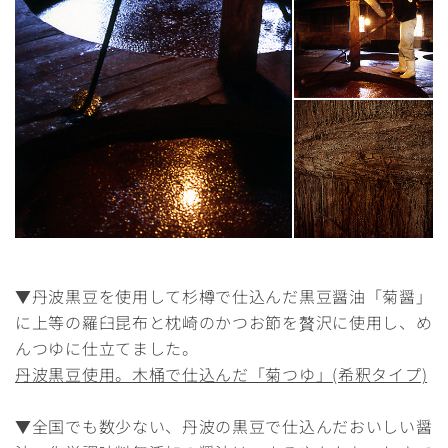
▼丹波黒豆を使用して杉樽で仕込んだ黒豆醤油「菊醤」
に上等の羅臼昆布と枕崎のかつお節を贅沢に使用し、め
んつゆに仕立てました。
丹波黒豆使用。木桶で仕込んだ「菊つゆ」(希釈タイプ)
▼全国でも数少ない、丹波の黒豆で仕込んだおいしい醤