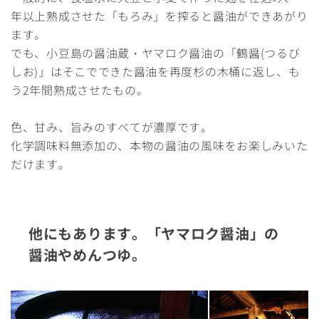
年以上熟成させた「もろみ」を搾ると醤油ができあがり
ます。
でも、小豆島の醤油蔵・ヤマロク醤油の「鶴醤(つるび
しお)」はそこでできた醤油を再度杉の木桶に返し、も
う2年間熟成させたもの。
色、甘み、旨みのすべてが濃厚です。
化学調味料無添加の、本物の醤油の風味をお楽しみいた
だけます。
他にもあります。「ヤマロク醤油」の
醤油やめんつゆ。