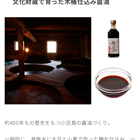
文化財蔵で育った木桶仕込み醤油
約400年もの歴史をもつ小豆島の醤油づくり。
一般的に、食塩水に大豆と小麦で作った麹を仕込み、一