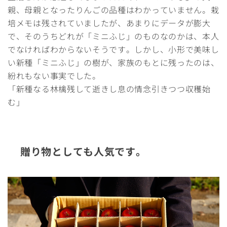
親、母親となったりんごの品種はわかっていません。栽
培メモは残されていましたが、あまりにデータが膨大
で、そのうちどれが「ミニふじ」のものなのかは、本人
でなければわからないそうです。しかし、小形で美味し
い新種「ミニふじ」の樹が、家族のもとに残ったのは、
紛れもない事実でした。
「新種なる林檎残して逝きし息の情念引きつつ収穫始
む」
贈り物としても人気です。