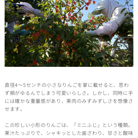
直径4～5センチの小さなりんごを掌に載せると、思わ
ず頬がゆるんでしまう可愛いらしさ。しかし、同時に手
には確かな重量感があり、果肉のみずみずしさを想像さ
せます。
この珍しい小形のりんごは、「ミニふじ」という種類。
果汁たっぷりで、シャキッとした歯ざわり、甘さと酸味