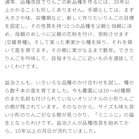
通常、品種改良でりんごの新品種を作るには、20年以
上かかることも珍しくありません。手順としては、まず
大きさや味、収穫期など、新しく作りたいりんごの目標
を設定し、その性質を持つ2つの品種を父親と母親に決
め、母親のめしべに父親の花粉を付け、受粉させます
(交雑育種)。そして実った果実から種を採り、それを蒔
いて苗を育てます。その樹に実がなるまで数年。できた
りんごを吟味して、目指すりんごに近いものを選抜して
いくわけです。
益治さんも、いろいろな品種のかけ合わせを試し、種か
ら数千本の苗を育てました。今も農園には30～40種類
のまだ名前も付けられていないオリジナルの小形りんご
の樹が残されています。そのなかから、サイズも味も良
い小形のりんごがなる樹が見つかり、「ミニふじ」の誕
生となったわけです。益治さんが品種改良を始めてか
ら、10年以上の月日が流れていました。