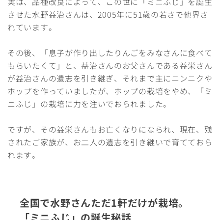
実は、品種改良によって、この世に「ミニふじ」を誕生
させた水野益治さんは、2005年に51歳の若さで他界さ
れています。
その後、「息子が作り出したりんごをみなさんに食べて
もらいたくて」と、益治さんのお父さんである益栄さん
が益治さんの遺志を引き継ぎ、それまで主にニンニクや
ホップを作っていましたが、ホップの栽培をやめ、「ミ
ニふじ」の栽培に力を注いでおられました。
ですが、その益栄さんもお亡くなりになられ、現在、残
されたご家族が、お二人の遺志を引き継いで育てておら
れます。
全国で水野さんただ1軒だけが栽培。
「ミニふじ」の誕生秘話