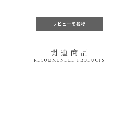
加熱すると栄養価が高くなり、バタートーストに
スライスしてシナモンシュガーをかけると絶品で
す！トーストにちょうど良いサイズで毎朝の楽し
レビューを投稿
みになっています。
購入者M さん
★★★★★
2025/11/05
関連商品
なんとも言えぬ幸福感で満たされます
何年か前に和ビーガン料理人の本道佳子先生のイ
RECOMMENDED PRODUCTS
ベントに参加させていただいた折に、水野さんの
ミニふじが届いたので先生が私たちにもデザート
の一部としておすそわけしてくださったのがきっ
かけで知りました。
その際は、可愛くて可愛くてしばらくいただくこ
とができませんでしたが、初めて頂いた際のあの
時の
感動は忘れられません。BODYはあんなにかわい
らしいのにしっかりとした”ふじりんご”だったか
らです。