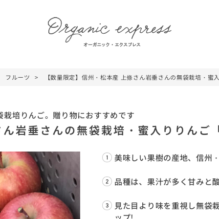
フルーツ
【数量限定】信州・松本産 上條さん岩垂さんの無袋栽培・蜜
袋栽培りんご。贈り物におすすめです
さん岩垂さんの無袋栽培・蜜入りりんご
美味しい果樹の産地、信州
品種は、果汁が多く甘みと
見た目より味を重視し無袋
ップ!