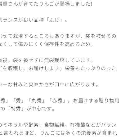
岩垂さんが育てたりんごが登場しました!
バランスが良い品種「ふじ」。
ぶせて栽培するところもありますが、袋を被せるの
なくして傷みにくく保存性を高めるため。
重視。袋を被せずに無袋栽培しています。
ごを収穫し、お届けします。栄養もたっぷりのった
シーな甘みと爽やかさが口中に広がります。
特秀」「秀」「丸秀」「赤秀」。お届けする贈り物用
クの「特秀」が中心です。
のミネラルや酵素、食物繊維、有機酸などがバラン
」と言われるほど、りんごには多くの栄養素が含まれ