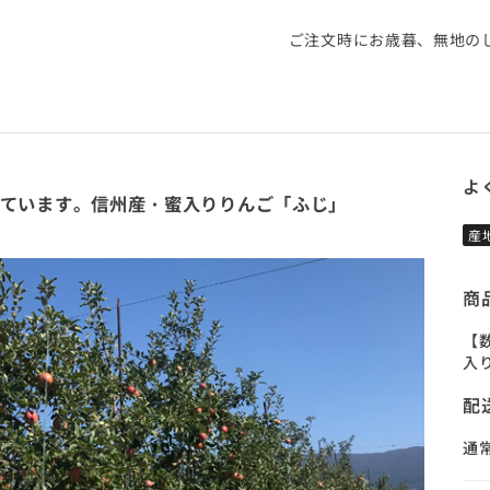
ご注文時にお歳暮、無地のし
よ
ています。信州産・蜜入りりんご「ふじ」
産
商
【
入
配
通