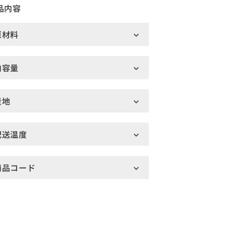
品内容
原材料
内容量
産地
配送温度
商品コード