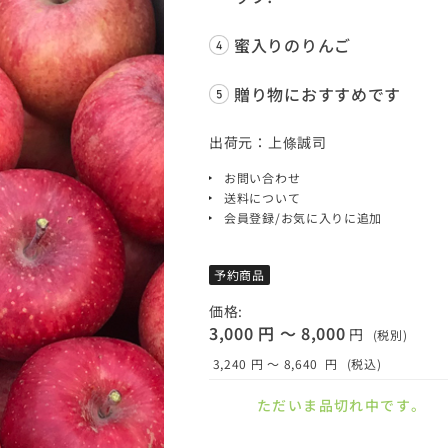
蜜入りのりんご
贈り物におすすめです
出荷元：上條誠司
お問い合わせ
送料について
会員登録/お気に入りに追加
予約商品
価格:
3,000 円 ～ 8,000
円
(税別)
3,240 円 ～ 8,640
円
(税込)
ただいま品切れ中です。