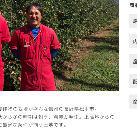
商
農作物の栽培が盛んな信州の長野県松本市。
秋から冬の時期は朝晩、濃霧が発生。上高地からの
に最適な条件が揃う土地です。