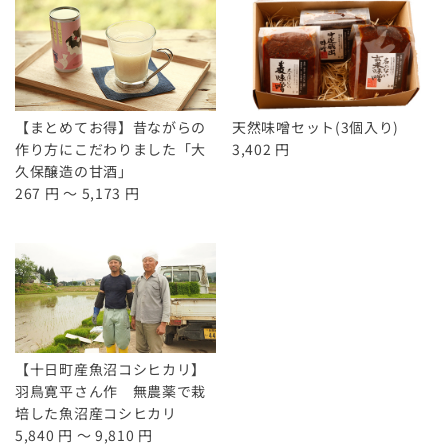
【まとめてお得】昔ながらの
天然味噌セット(3個入り)
作り方にこだわりました「大
3,402 円
久保醸造の甘酒」
267 円 ～ 5,173 円
【十日町産魚沼コシヒカリ】
羽鳥寛平さん作 無農薬で栽
培した魚沼産コシヒカリ
5,840 円 ～ 9,810 円