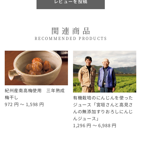
レビューを投稿
と風味も格別ですね。我が家のお正月は毎年この
お餅です。
関連商品
RECOMMENDED PRODUCTS
紀州産南高梅使用 三年熟成
梅干し
有機栽培のにんじんを使った
972 円 ～ 1,598 円
ジュース「宮垣さんと高見さ
んの無添加すりおろしにんじ
んジュース」
1,296 円 ～ 6,988 円