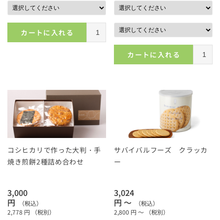
カートに入れる
カートに入れる
コシヒカリで作った大判・手
サバイバルフーズ クラッカ
焼き煎餅2種詰め合わせ
ー
3,000
3,024
円
円 ～
（税込）
（税込）
2,778
円
（税別）
2,800
円 ～
（税別）