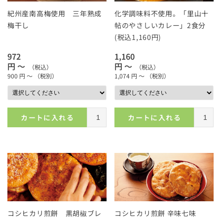
紀州産南高梅使用 三年熟成
化学調味料不使用。「里山十
梅干し
帖のやさしいカレー」2食分
(税込1,160円)
972
1,160
円 ～
円 ～
（税込）
（税込）
900
円 ～
（税別）
1,074
円 ～
（税別）
カートに入れる
カートに入れる
コシヒカリ煎餅 黒胡椒ブレ
コシヒカリ煎餅 辛味七味