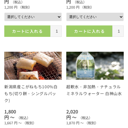
円
円
（税込）
（税込）
1,200
円
（税別）
1,200
円
（税別）
カートに入れる
カートに入れる
新潟県産こがねもち100%白
超軟水・非加熱・ナチュラル
もち(切り餅・シングルパッ
ミネラルウォーター 白神山水
ク)
1,800
2,020
円 ～
円 ～
（税込）
（税込）
1,667
円 ～
（税別）
1,870
円 ～
（税別）