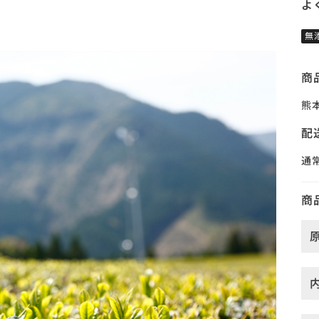
よ
無
商
熊
配
通
商