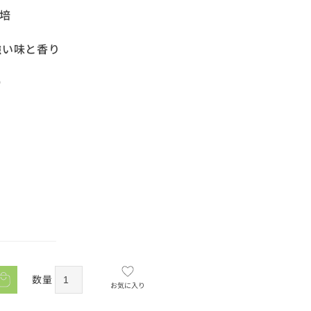
栽培
強い味と香り
）
数量
お気に入り