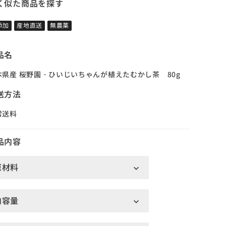
く似た商品を探す
添加
産地直送
無農薬
品名
本県産 桜野園・ひいじいちゃんが植えたむかし茶 80g
送方法
常送料
品内容
原材料
内容量