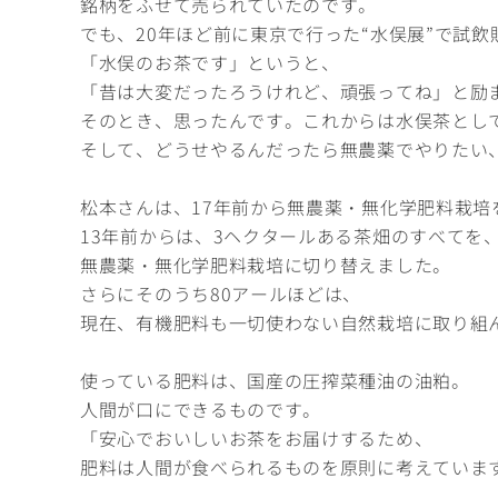
銘柄をふせて売られていたのです。
でも、20年ほど前に東京で行った“水俣展”で試
「水俣のお茶です」というと、
「昔は大変だったろうけれど、頑張ってね」と励
そのとき、思ったんです。これからは水俣茶とし
そして、どうせやるんだったら無農薬でやりたい
松本さんは、17年前から無農薬・無化学肥料栽培
13年前からは、3ヘクタールある茶畑のすべてを
無農薬・無化学肥料栽培に切り替えました。
さらにそのうち80アールほどは、
現在、有機肥料も一切使わない自然栽培に取り組
使っている肥料は、国産の圧搾菜種油の油粕。
人間が口にできるものです。
「安心でおいしいお茶をお届けするため、
肥料は人間が食べられるものを原則に考えていま