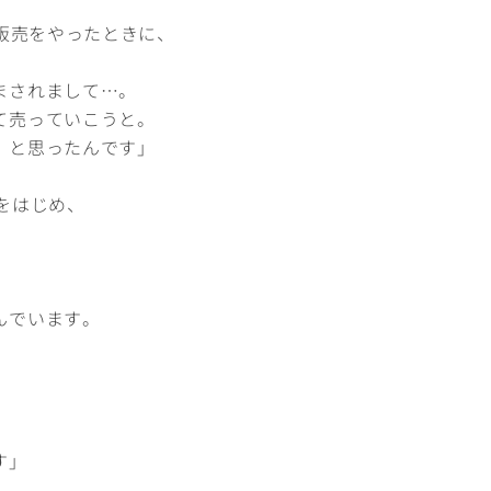
飲販売をやったときに、
まされまして…。
て売っていこうと。
、と思ったんです」
をはじめ、
、
んでいます。
す」