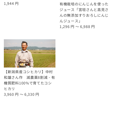
1,944 円
有機栽培のにんじんを使った
ジュース「宮垣さんと高見さ
んの無添加すりおろしにんじ
んジュース」
1,296 円 ～ 6,988 円
【新潟県産コシヒカリ】中村
和雄さん作 減農薬8割減・有
機質肥料100%で育てたコシ
ヒカリ
3,960 円 ～ 6,330 円