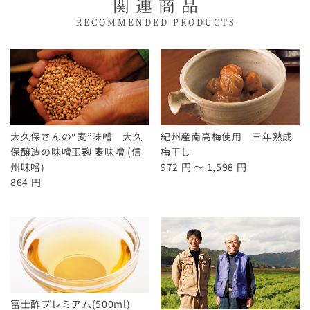
関連商品
RECOMMENDED PRODUCTS
大久保さんの“麦”味噌 大久
紀州産南高梅使用 三年熟成
保醸造の味噌玉麹 麦味噌 (信
梅干し
州味噌)
972 円 ～ 1,598 円
864 円
富士酢プレミアム(500ml)