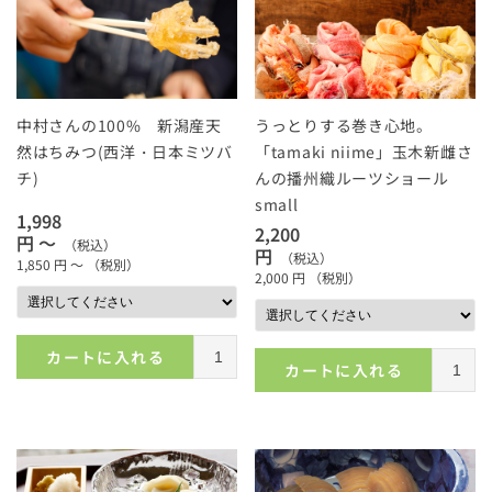
中村さんの100% 新潟産天
うっとりする巻き心地。
然はちみつ(西洋・日本ミツバ
「tamaki niime」玉木新雌さ
チ)
んの播州織ルーツショール
small
1,998
2,200
円 ～
（税込）
円
（税込）
1,850
円 ～
（税別）
2,000
円
（税別）
カートに入れる
カートに入れる