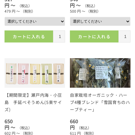
円 ～
円 ～
（税込）
（税込）
479
円 ～
（税別）
500
円 ～
（税別）
カートに入れる
カートに入れる
【期間限定】瀬戸内海・小豆
自家栽培オーガニック・ハー
島 手延べそうめん(5束サイ
ブ4種ブレンド「雪国育ちのハ
ズ)
ーブティー」
650
660
円 ～
円
（税込）
（税込）
602
円 ～
（税別）
611
円
（税別）