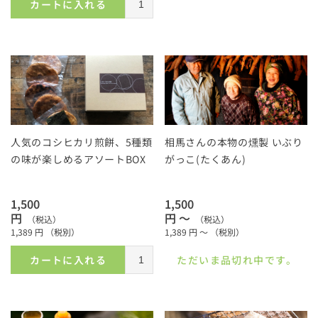
カートに入れる
人気のコシヒカリ煎餅、5種類
相馬さんの本物の燻製 いぶり
の味が楽しめるアソートBOX
がっこ(たくあん)
1,500
1,500
円
円 ～
（税込）
（税込）
1,389
円
（税別）
1,389
円 ～
（税別）
カートに入れる
ただいま品切れ中です。