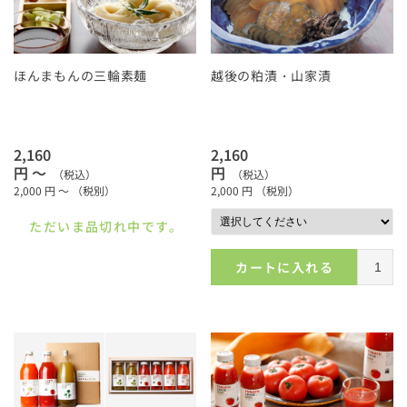
ほんまもんの三輪素麺
越後の粕漬・山家漬
2,160
2,160
円 ～
円
（税込）
（税込）
2,000
円 ～
（税別）
2,000
円
（税別）
ただいま品切れ中です。
カートに入れる