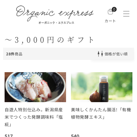
0
カート
～3,000円のギフト
28件
商品
価格が低い順
自遊人特別仕込み。新潟県産
美味しくかんたん腸活!「有機
米でつくった発酵調味料「塩
植物発酵エキス」
糀」
517
540