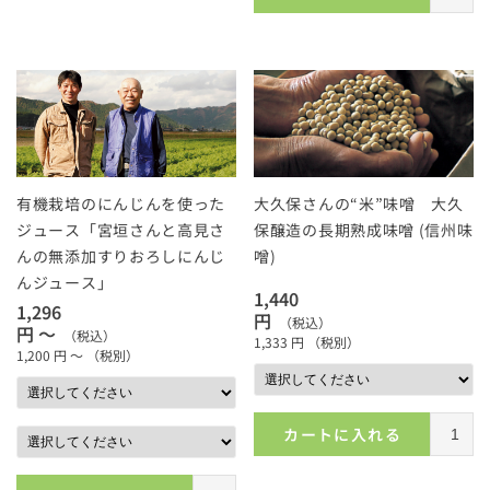
有機栽培のにんじんを使った
大久保さんの“米”味噌 大久
ジュース「宮垣さんと高見さ
保醸造の長期熟成味噌 (信州味
んの無添加すりおろしにんじ
噌)
んジュース」
1,440
1,296
円
（税込）
円 ～
（税込）
1,333
円
（税別）
1,200
円 ～
（税別）
カートに入れる