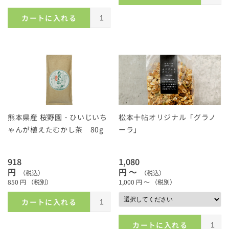
カートに入れる
熊本県産 桜野園・ひいじいち
松本十帖オリジナル「グラノ
ゃんが植えたむかし茶 80g
ーラ」
918
1,080
円
円 ～
（税込）
（税込）
850
円
（税別）
1,000
円 ～
（税別）
カートに入れる
カートに入れる