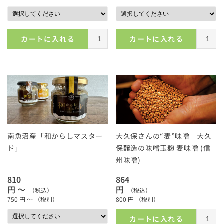
カートに入れる
カートに入れる
南魚沼産「和からしマスター
大久保さんの“麦”味噌 大久
ド」
保醸造の味噌玉麹 麦味噌 (信
州味噌)
810
864
円 ～
円
（税込）
（税込）
750
円 ～
（税別）
800
円
（税別）
カートに入れる