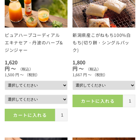
ピュアハーブコーディアル
新潟県産こがねもち100%白
エキナセア・丹波のハーブ&
もち(切り餅・シングルパッ
ジンジャー
ク)
1,620
1,800
円 ～
円 ～
（税込）
（税込）
1,500
円 ～
（税別）
1,667
円 ～
（税別）
カートに入れる
カートに入れる