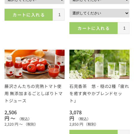
カートに入れる
カートに入れる
藤沢さんたちの完熟トマト使
石見香茶 悠・穏の2種「疲れ
用 無添加まるごとしぼりトマ
を癒す爽やかブレンドセッ
トジュース
ト」
2,506
3,078
円 ～
円
（税込）
（税込）
2,320
円 ～
（税別）
2,850
円
（税別）