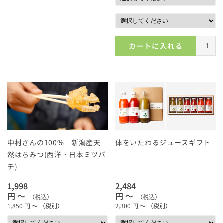
カートに入れる
中村さんの100% 新潟産天
体をいたわるジュースギフト
然はちみつ(西洋・日本ミツバ
チ)
1,998
2,484
円 ～
円 ～
（税込）
（税込）
1,850
円 ～
（税別）
2,300
円 ～
（税別）