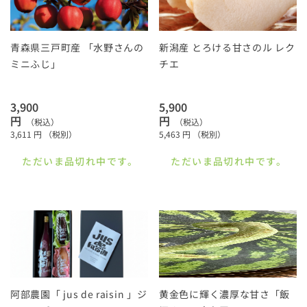
青森県三戸町産 「水野さんの
新潟産 とろける甘さのル レク
ミニふじ」
チエ
3,900
5,900
円
円
（税込）
（税込）
3,611
円
（税別）
5,463
円
（税別）
ただいま品切れ中です。
ただいま品切れ中です。
阿部農園「 jus de raisin 」ジ
黄金色に輝く濃厚な甘さ「飯