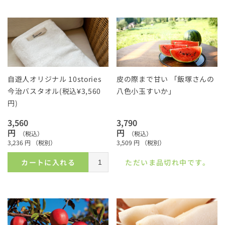
自遊人オリジナル 10stories
皮の際まで甘い 「飯塚さんの
今治バスタオル(税込¥3,560
八色小玉すいか」
円)
3,560
3,790
円
円
（税込）
（税込）
3,236
円
（税別）
3,509
円
（税別）
カートに入れる
ただいま品切れ中です。