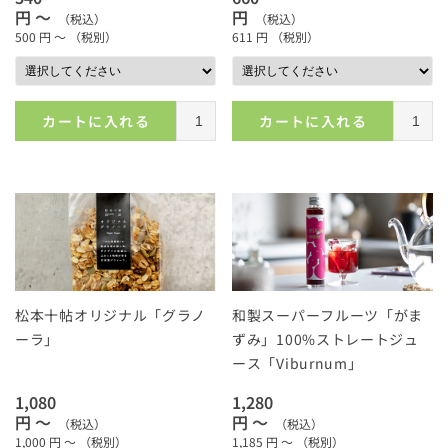
円 ～
円
（税込）
（税込）
500
円 ～
（税別）
611
円
（税別）
カートに入れる
カートに入れる
松本十帖オリジナル「グラノ
和製スーパーフルーツ「がま
ーラ」
ずみ」100%ストレートジュ
ース「Viburnum」
1,080
1,280
円 ～
円 ～
（税込）
（税込）
1,000
円 ～
（税別）
1,185
円 ～
（税別）