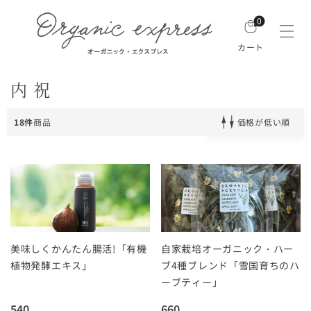
0
カート
内祝
18件
商品
価格が低い順
美味しくかんたん腸活!「有機
自家栽培オーガニック・ハー
植物発酵エキス」
ブ4種ブレンド「雪国育ちのハ
ーブティー」
540
660