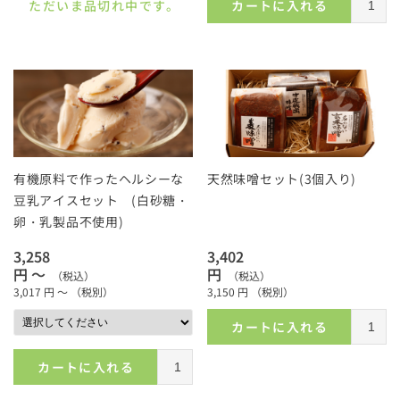
ただいま品切れ中です。
カートに入れる
有機原料で作ったヘルシーな
天然味噌セット(3個入り)
豆乳アイスセット (白砂糖・
卵・乳製品不使用)
3,258
3,402
円 ～
円
（税込）
（税込）
3,017
円 ～
（税別）
3,150
円
（税別）
カートに入れる
カートに入れる