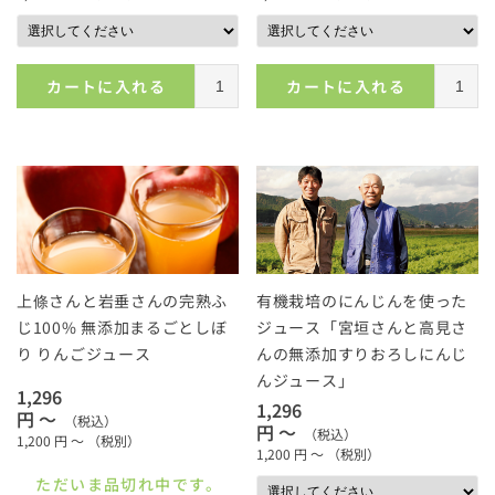
カートに入れる
カートに入れる
上條さんと岩垂さんの完熟ふ
有機栽培のにんじんを使った
じ100% 無添加まるごとしぼ
ジュース「宮垣さんと高見さ
り りんごジュース
んの無添加すりおろしにんじ
んジュース」
1,296
1,296
円 ～
（税込）
円 ～
（税込）
1,200
円 ～
（税別）
1,200
円 ～
（税別）
ただいま品切れ中です。