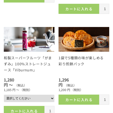
カートに入れる
和製スーパーフルーツ「がま
1袋で5種類の味が楽しめる
ずみ」100%ストレートジュ
彩り煎餅パック
ース「Viburnum」
1,280
1,296
円 ～
円
（税込）
（税込）
1,185
円 ～
（税別）
1,200
円
（税別）
カートに入れる
カートに入れる