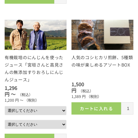
有機栽培のにんじんを使った
人気のコシヒカリ煎餅、5種類
ジュース「宮垣さんと高見さ
の味が楽しめるアソートBOX
んの無添加すりおろしにんじ
んジュース」
1,500
1,296
円
（税込）
円 ～
（税込）
1,389
円
（税別）
1,200
円 ～
（税別）
カートに入れる