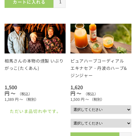
カートに入れる
相馬さんの本物の燻製 いぶり
ピュアハーブコーディアル
がっこ(たくあん)
エキナセア・丹波のハーブ&
ジンジャー
1,500
1,620
円 ～
円 ～
（税込）
（税込）
1,389
円 ～
（税別）
1,500
円 ～
（税別）
ただいま品切れ中です。