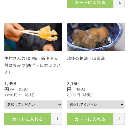
カートに入れる
中村さんの100% 新潟産天
越後の粕漬・山家漬
然はちみつ(西洋・日本ミツバ
チ)
1,998
2,160
円 ～
円
（税込）
（税込）
1,850
円 ～
（税別）
2,000
円
（税別）
カートに入れる
カートに入れる