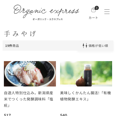
0
カート
手みやげ
19件
商品
価格が低い順
自遊人特別仕込み。新潟県産
美味しくかんたん腸活!「有機
米でつくった発酵調味料「塩
植物発酵エキス」
糀」
517
540