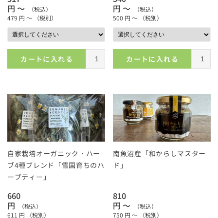
円 ～
円 ～
（税込）
（税込）
479
円 ～
（税別）
500
円 ～
（税別）
カートに入れる
カートに入れる
自家栽培オーガニック・ハー
南魚沼産「和からしマスター
ブ4種ブレンド「雪国育ちのハ
ド」
ーブティー」
660
810
円
円 ～
（税込）
（税込）
611
円
（税別）
750
円 ～
（税別）