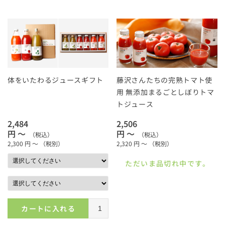
体をいたわるジュースギフト
藤沢さんたちの完熟トマト使
用 無添加まるごとしぼりトマ
トジュース
2,484
2,506
円 ～
円 ～
（税込）
（税込）
2,300
円 ～
（税別）
2,320
円 ～
（税別）
ただいま品切れ中です。
カートに入れる