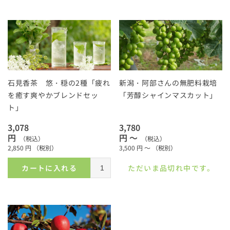
石見香茶 悠・穏の2種「疲れ
新潟・阿部さんの無肥料栽培
を癒す爽やかブレンドセッ
「芳醇シャインマスカット」
ト」
3,078
3,780
円
円 ～
（税込）
（税込）
2,850
円
（税別）
3,500
円 ～
（税別）
カートに入れる
ただいま品切れ中です。