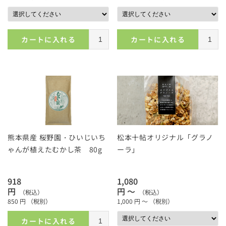
カートに入れる
カートに入れる
熊本県産 桜野園・ひいじいち
松本十帖オリジナル「グラノ
ゃんが植えたむかし茶 80g
ーラ」
918
1,080
円
円 ～
（税込）
（税込）
850
円
（税別）
1,000
円 ～
（税別）
カートに入れる