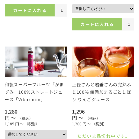
カートに入れる
カートに入れる
和製スーパーフルーツ「がま
上條さんと岩垂さんの完熟ふ
ずみ」100%ストレートジュ
じ100% 無添加まるごとしぼ
ース「Viburnum」
り りんごジュース
1,280
1,296
円 ～
円 ～
（税込）
（税込）
1,185
円 ～
（税別）
1,200
円 ～
（税別）
ただいま品切れ中です。