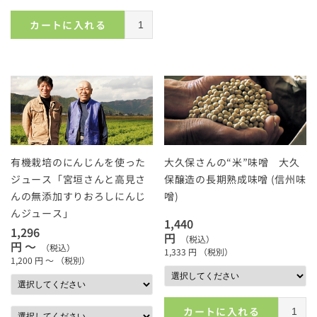
カートに入れる
有機栽培のにんじんを使った
大久保さんの“米”味噌 大久
ジュース「宮垣さんと高見さ
保醸造の長期熟成味噌 (信州味
んの無添加すりおろしにんじ
噌)
んジュース」
1,440
1,296
円
（税込）
円 ～
（税込）
1,333
円
（税別）
1,200
円 ～
（税別）
カートに入れる