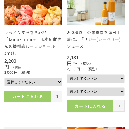
うっとりする巻き心地。
200種以上の栄養素を毎日手
「tamaki niime」玉木新雌さ
軽に。「サジー(シーベリー)
んの播州織ルーツショール
ジュース」
small
2,181
2,200
円 ～
（税込）
円
（税込）
2,019
円 ～
（税別）
2,000
円
（税別）
カートに入れる
カートに入れる