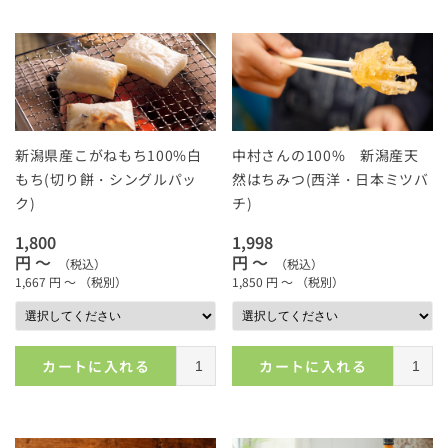
新潟県産こがねもち100%白
中村さんの100% 新潟産天
もち(切り餅・シングルパッ
然はちみつ(西洋・日本ミツバ
ク)
チ)
1,800
1,998
円 ～
円 ～
（税込）
（税込）
1,667
円 ～
（税別）
1,850
円 ～
（税別）
カートに入れる
カートに入れる