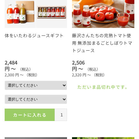
体をいたわるジュースギフト
藤沢さんたちの完熟トマト使
用 無添加まるごとしぼりトマ
トジュース
2,484
2,506
円 ～
円 ～
（税込）
（税込）
2,300
円 ～
（税別）
2,320
円 ～
（税別）
ただいま品切れ中です。
カートに入れる