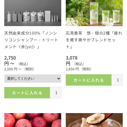
天然由来成分100%「ノンシ
石見香茶 悠・穏の2種「疲れ
リコンシャンプー・トリート
を癒す爽やかブレンドセッ
メント〈余[yo]〉」
ト」
2,750
3,078
円 ～
円
（税込）
（税込）
2,500
円 ～
（税別）
2,850
円
（税別）
カートに入れる
カートに入れる