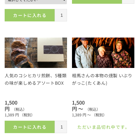
カートに入れる
人気のコシヒカリ煎餅、5種類
相馬さんの本物の燻製 いぶり
の味が楽しめるアソートBOX
がっこ(たくあん)
1,500
1,500
円
円 ～
（税込）
（税込）
1,389
円
（税別）
1,389
円 ～
（税別）
カートに入れる
ただいま品切れ中です。