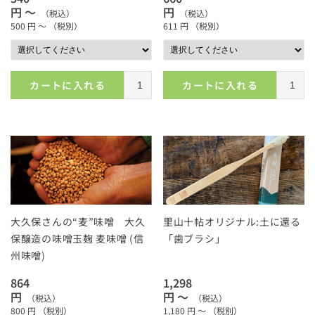
円 ～
円
（税込）
（税込）
500
円 ～
（税別）
611
円
（税別）
カートに入れる
カートに入れる
大久保さんの“麦”味噌 大久
里山十帖オリジナル:土に還る
保醸造の味噌玉麹 麦味噌 (信
「歯ブラシ」
州味噌)
864
1,298
円
円 ～
（税込）
（税込）
800
円
（税別）
1,180
円 ～
（税別）