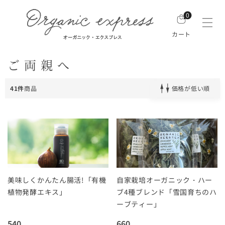
0
カート
ご両親へ
41件
商品
価格が低い順
美味しくかんたん腸活!「有機
自家栽培オーガニック・ハー
植物発酵エキス」
ブ4種ブレンド「雪国育ちのハ
ーブティー」
540
660