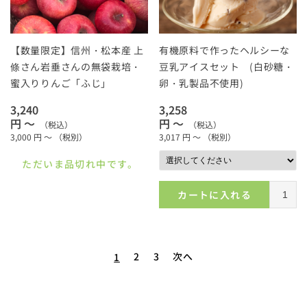
【数量限定】信州・松本産 上
有機原料で作ったヘルシーな
條さん岩垂さんの無袋栽培・
豆乳アイスセット (白砂糖・
蜜入りりんご「ふじ」
卵・乳製品不使用)
3,240
3,258
円 ～
円 ～
（税込）
（税込）
3,000
円 ～
（税別）
3,017
円 ～
（税別）
ただいま品切れ中です。
カートに入れる
2
3
次へ
1