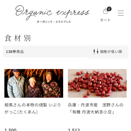
0
カート
食材別
138件
商品
価格が低い順
相馬さんの本物の燻製 いぶり
兵庫・丹波市産 濱野さんの
がっこ(たくあん)
「有機 丹波大納言小豆」
1,500
1,512