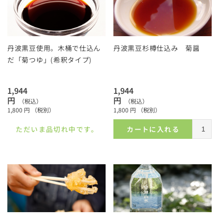
丹波黒豆使用。木桶で仕込ん
丹波黒豆杉樽仕込み 菊醤
だ「菊つゆ」(希釈タイプ)
1,944
1,944
円
円
（税込）
（税込）
1,800
円
（税別）
1,800
円
（税別）
ただいま品切れ中です。
カートに入れる