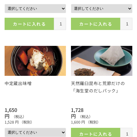
カートに入れる
カートに入れる
中定蔵出味噌
天然羅臼昆布と荒節だけの
「海生堂のだしパック」
1,650
1,728
円
円
（税込）
（税込）
1,528
円
（税別）
1,600
円
（税別）
カートに入れる