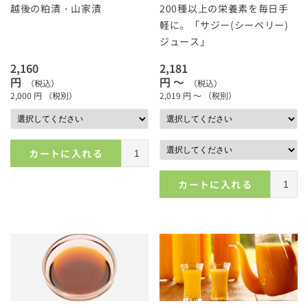
越後の粕漬・山家漬
200種以上の栄養素を毎日手
軽に。「サジー(シーベリー)
ジュース」
2,160
2,181
円
円 ～
（税込）
（税込）
2,000
円
（税別）
2,019
円 ～
（税別）
カートに入れる
カートに入れる