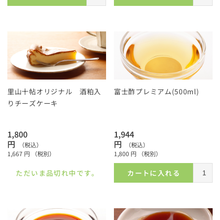
里山十帖オリジナル 酒粕入
富士酢プレミアム(500ml)
りチーズケーキ
1,800
1,944
円
円
（税込）
（税込）
1,667
円
（税別）
1,800
円
（税別）
ただいま品切れ中です。
カートに入れる