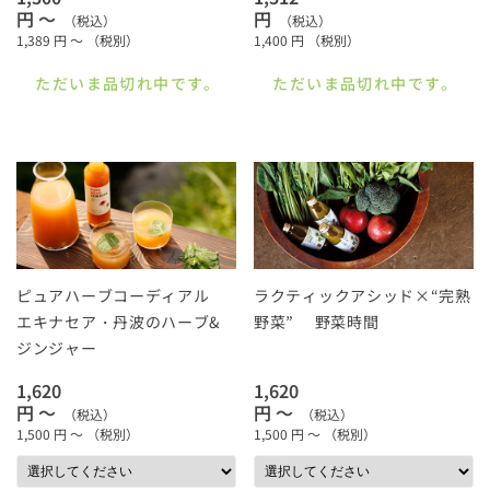
円 ～
円
（税込）
（税込）
1,389
円 ～
（税別）
1,400
円
（税別）
ただいま品切れ中です。
ただいま品切れ中です。
ピュアハーブコーディアル
ラクティックアシッド×“完熟
エキナセア・丹波のハーブ&
野菜” 野菜時間
ジンジャー
1,620
1,620
円 ～
円 ～
（税込）
（税込）
1,500
円 ～
（税別）
1,500
円 ～
（税別）