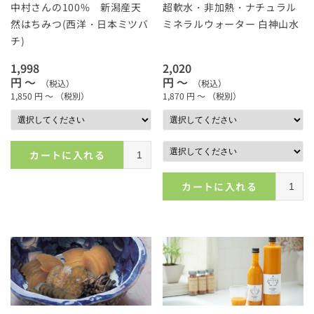
中村さんの100% 新潟産天
超軟水・非加熱・ナチュラル
然はちみつ(西洋・日本ミツバ
ミネラルウォーター 白神山水
チ)
1,998
2,020
円 ～
円 ～
（税込）
（税込）
1,850
円 ～
（税別）
1,870
円 ～
（税別）
カートに入れる
カートに入れる