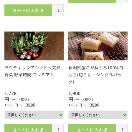
カートに入れる
ラクティックアシッド×完熟
新潟県産こがねもち100%白
野菜 野菜時間 プレミアム
もち(切り餅・シングルパッ
ク)
1,728
1,800
円 ～
円 ～
（税込）
（税込）
1,600
円 ～
（税別）
1,667
円 ～
（税別）
カートに入れる
カートに入れる