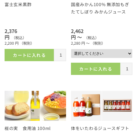
富士玄米黒酢
国産みかん100% 無添加もぎ
たてしぼり みかんジュース
2,376
2,462
円
円 ～
（税込）
（税込）
2,200
円
（税別）
2,280
円 ～
（税別）
カートに入れる
カートに入れる
榧の実 食用油 100ml
体をいたわるジュースギフト