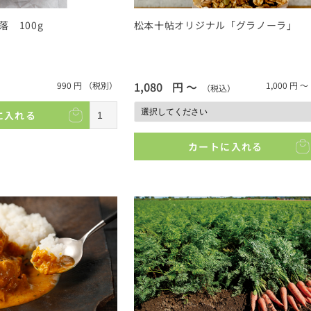
 100g
松本十帖オリジナル「グラノーラ」
1,080
円 ～
990
円
（税別）
1,000
円 ～
（税込）
に入れる
カートに入れる