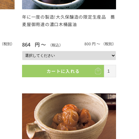
年に一度の製造!大久保醸造の限定生産品 蕎
麦屋御用達の濃口木桶醤油
864
円 ～
（税別）
800
円 ～
（税別）
（税込）
カートに入れる