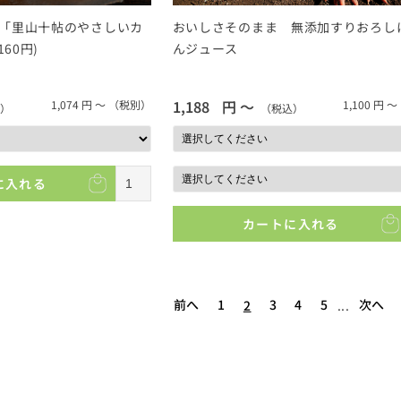
「里山十帖のやさしいカ
おいしさそのまま 無添加すりおろし
60円)
んジュース
1,188
円 ～
1,074
円 ～
（税別）
1,100
円 ～
）
（税込）
に入れる
カートに入れる
前へ
1
3
4
5
次へ
2
...