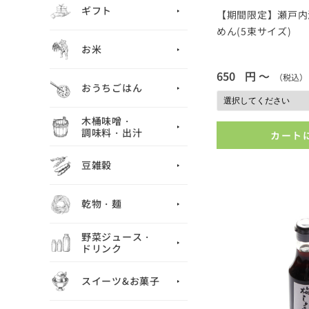
ギフト
【期間限定】瀬戸内
めん(5束サイズ)
お米
650
円 ～
（税込）
おうちごはん
木桶味噌・
調味料・出汁
カート
豆雑穀
乾物・麺
野菜ジュース・
ドリンク
スイーツ&お菓子