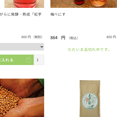
がらに発酵・熟成「紅芋
梅べにす
864
円
800
円
（税別）
800
円
（税込）
ただいま品切れ中です。
に入れる