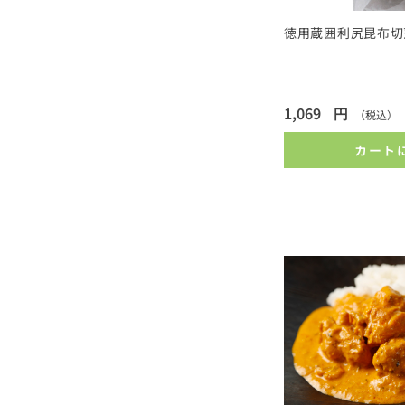
徳用蔵囲利尻昆布切落
1,069
円
（税込）
カート