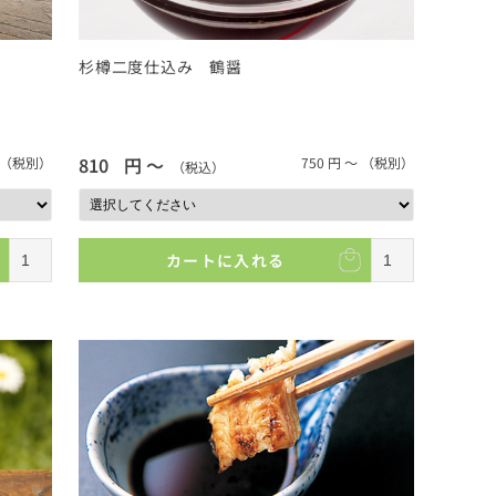
杉樽二度仕込み 鶴醤
810
円 ～
（税別）
750
円 ～
（税別）
（税込）
カートに入れる