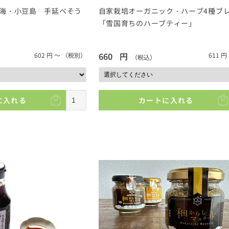
海・小豆島 手延べそう
自家栽培オーガニック・ハーブ4種ブ
「雪国育ちのハーブティー」
660
円
602
円 ～
（税別）
611
円
（税込）
に入れる
カートに入れる