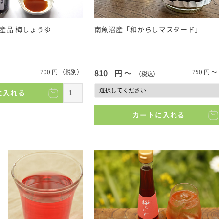
産品 梅しょうゆ
南魚沼産「和からしマスタード」
810
円 ～
700
円
（税別）
750
円 ～
（税込）
に入れる
カートに入れる