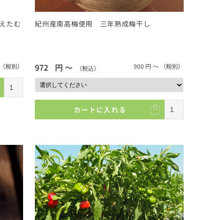
えたむ
紀州産南高梅使用 三年熟成梅干し
972
円 ～
（税別）
900
円 ～
（税別）
（税込）
カートに入れる