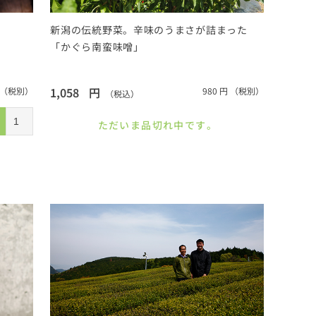
新潟の伝統野菜。辛味のうまさが詰まった
「かぐら南蛮味噌」
1,058
円
（税別）
980
円
（税別）
（税込）
ただいま品切れ中です。