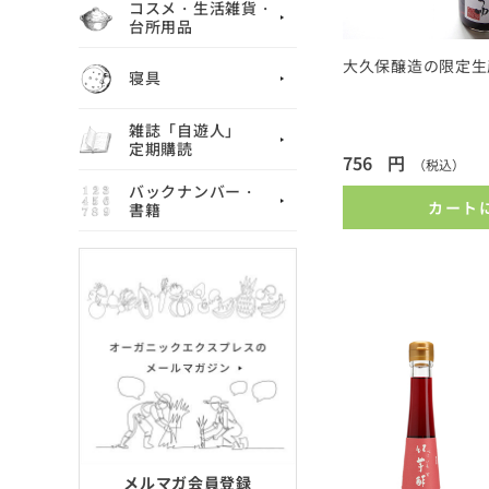
コスメ・生活雑貨・
台所用品
大久保醸造の限定生
寝具
雑誌「自遊人」
定期購読
756
円
（税込）
バックナンバー・
カート
書籍
メルマガ会員登録