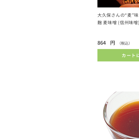
大久保さんの“麦”
麹 麦味噌 (信州味噌
864
円
（税込）
カート