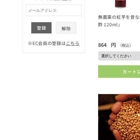
無農薬の紅芋を昔な
酢 120ml」
登録
解除
※EC会員の登録は
こちら
864
円
（税込）
カート