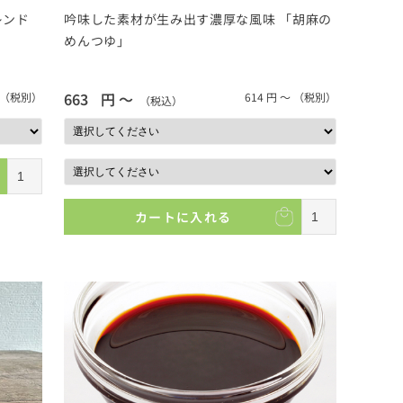
レンド
吟味した素材が生み出す濃厚な風味 「胡麻の
めんつゆ」
663
円 ～
（税別）
614
円 ～
（税別）
（税込）
カートに入れる