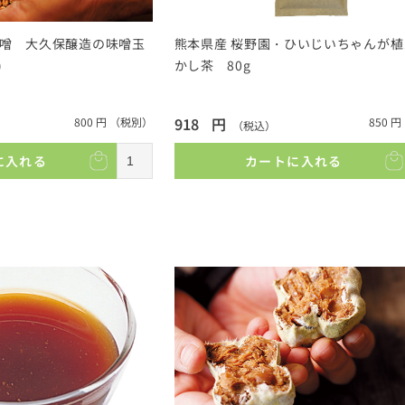
味噌 大久保醸造の味噌玉
熊本県産 桜野園・ひいじいちゃんが植
)
かし茶 80g
918
円
800
円
（税別）
850
円
（税込）
に入れる
カートに入れる