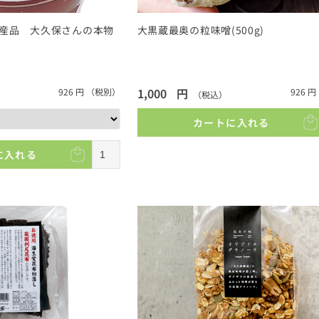
産品 大久保さんの本物
大黒蔵最奥の粒味噌(500g)
1,000
円
926
円
（税別）
926
円
（税込）
カートに入れる
に入れる