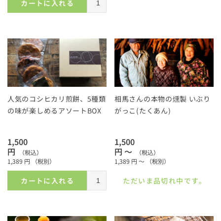
カートに入れる
人気のコシヒカリ煎餅、5種類
相馬さんの本物の燻製 いぶり
の味が楽しめるアソートBOX
がっこ(たくあん)
1,500
1,500
円
円 ～
（税込）
（税込）
1,389
円
（税別）
1,389
円 ～
（税別）
カートに入れる
ただいま品切れ中です。