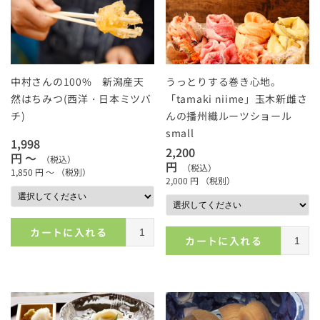
中村さんの100% 新潟産天
うっとりする巻き心地。
然はちみつ(西洋・日本ミツバ
「tamaki niime」玉木新雌さ
チ)
んの播州織ルーツショール
small
1,998
2,200
円 ～
（税込）
円
（税込）
1,850
円 ～
（税別）
2,000
円
（税別）
カートに入れる
カートに入れる