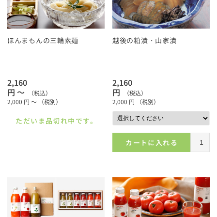
ほんまもんの三輪素麺
越後の粕漬・山家漬
2,160
2,160
円 ～
円
（税込）
（税込）
2,000
円 ～
（税別）
2,000
円
（税別）
ただいま品切れ中です。
カートに入れる