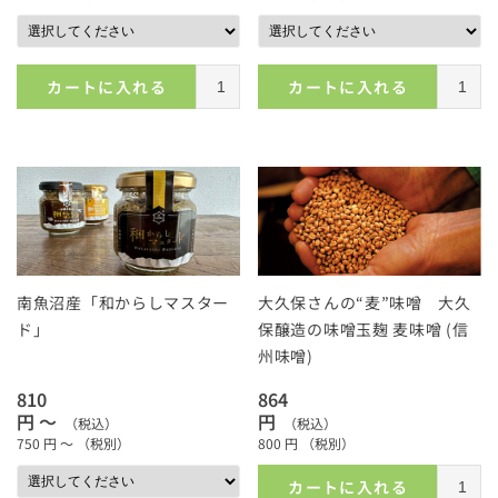
カートに入れる
カートに入れる
南魚沼産「和からしマスター
大久保さんの“麦”味噌 大久
ド」
保醸造の味噌玉麹 麦味噌 (信
州味噌)
810
864
円 ～
円
（税込）
（税込）
750
円 ～
（税別）
800
円
（税別）
カートに入れる