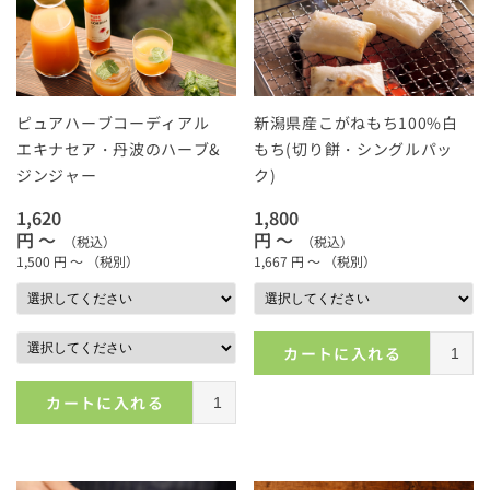
ピュアハーブコーディアル
新潟県産こがねもち100%白
エキナセア・丹波のハーブ&
もち(切り餅・シングルパッ
ジンジャー
ク)
1,620
1,800
円 ～
円 ～
（税込）
（税込）
1,500
円 ～
（税別）
1,667
円 ～
（税別）
カートに入れる
カートに入れる