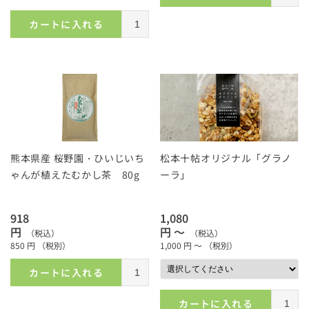
カートに入れる
熊本県産 桜野園・ひいじいち
松本十帖オリジナル「グラノ
ゃんが植えたむかし茶 80g
ーラ」
918
1,080
円
円 ～
（税込）
（税込）
850
円
（税別）
1,000
円 ～
（税別）
カートに入れる
カートに入れる