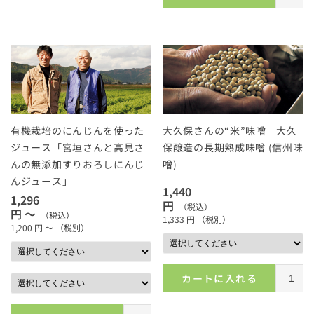
有機栽培のにんじんを使った
大久保さんの“米”味噌 大久
ジュース「宮垣さんと高見さ
保醸造の長期熟成味噌 (信州味
んの無添加すりおろしにんじ
噌)
んジュース」
1,440
1,296
円
（税込）
円 ～
（税込）
1,333
円
（税別）
1,200
円 ～
（税別）
カートに入れる