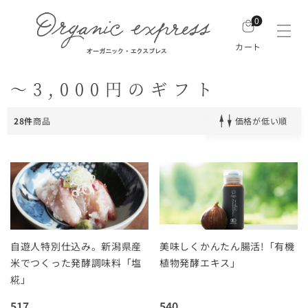
0
カート
～3,000円のギフト
28件
商品
価格が低い順
自遊人特別仕込み。新潟県産
美味しくかんたん腸活!「有機
米でつくった発酵調味料「塩
植物発酵エキス」
糀」
517
540