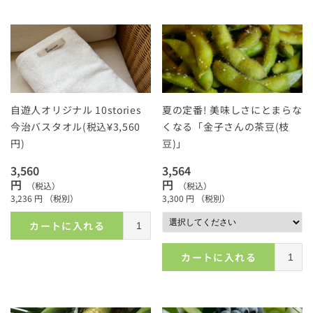
自遊人オリジナル 10stories
夏の定番! 美味しさにとまらな
今治バスタオル(税込¥3,560
くなる「金子さんの茶豆(枝
円)
豆)」
3,560
3,564
円
円
（税込）
（税込）
3,236
円
（税別）
3,300
円
（税別）
カートに入れる
カートに入れる