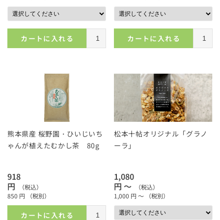
カートに入れる
カートに入れる
熊本県産 桜野園・ひいじいち
松本十帖オリジナル「グラノ
ゃんが植えたむかし茶 80g
ーラ」
918
1,080
円
円 ～
（税込）
（税込）
850
円
（税別）
1,000
円 ～
（税別）
カートに入れる