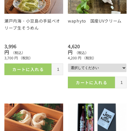
瀬戸内海・小豆島の手延べオ
waphyto 国産UVクリーム
リーブ生そうめん
3,996
4,620
円
円
（税込）
（税込）
3,700
円
（税別）
4,200
円
（税別）
カートに入れる
カートに入れる