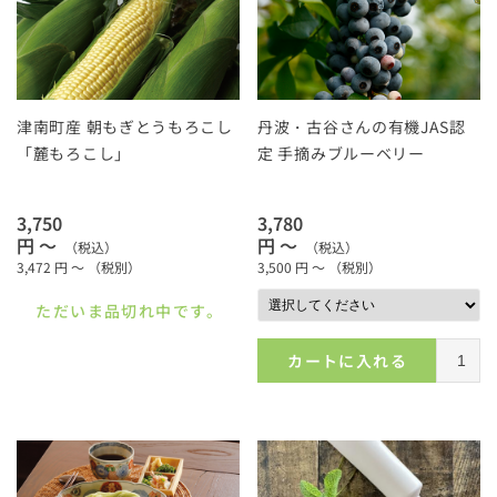
津南町産 朝もぎとうもろこし
丹波・古谷さんの有機JAS認
「麓もろこし」
定 手摘みブルーベリー
3,750
3,780
円 ～
円 ～
（税込）
（税込）
3,472
円 ～
（税別）
3,500
円 ～
（税別）
ただいま品切れ中です。
カートに入れる