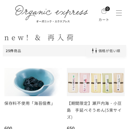
0
カート
new! & 再入荷
25件
商品
価格が低い順
保存料不使用「海苔佃煮」
【期間限定】瀬戸内海・小豆
島 手延べそうめん(5束サイ
ズ)
600
650