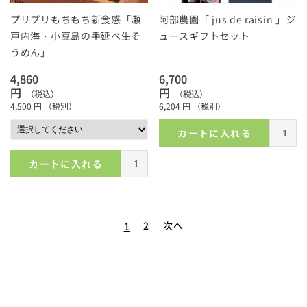
プリプリもちもち新食感「瀬
阿部農園「 jus de raisin 」ジ
戸内海・小豆島の手延べ生そ
ュースギフトセット
うめん」
4,860
6,700
円
円
（税込）
（税込）
4,500
円
（税別）
6,204
円
（税別）
カートに入れる
カートに入れる
2
次へ
1