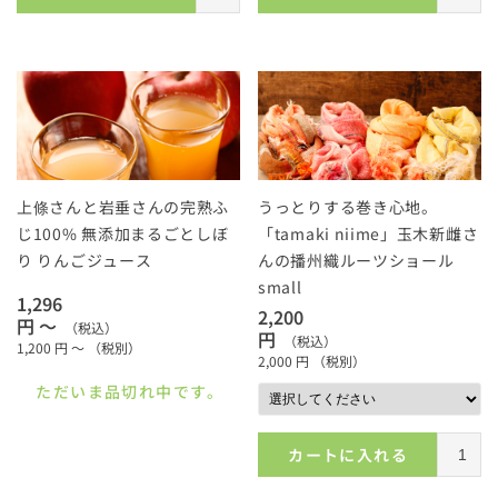
上條さんと岩垂さんの完熟ふ
うっとりする巻き心地。
じ100% 無添加まるごとしぼ
「tamaki niime」玉木新雌さ
り りんごジュース
んの播州織ルーツショール
small
1,296
2,200
円 ～
（税込）
円
（税込）
1,200
円 ～
（税別）
2,000
円
（税別）
ただいま品切れ中です。
カートに入れる