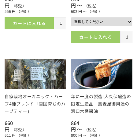
円
円 ～
（税込）
（税込）
556
円
（税別）
602
円 ～
（税別）
カートに入れる
カートに入れる
自家栽培オーガニック・ハー
年に一度の製造!大久保醸造の
ブ4種ブレンド「雪国育ちのハ
限定生産品 蕎麦屋御用達の
ーブティー」
濃口木桶醤油
660
864
円
円 ～
（税込）
（税込）
611
円
（税別）
800
円 ～
（税別）