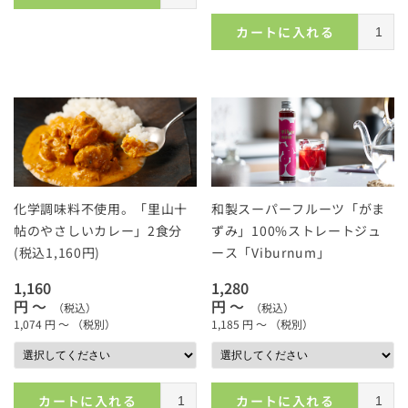
カートに入れる
化学調味料不使用。「里山十
和製スーパーフルーツ「がま
帖のやさしいカレー」2食分
ずみ」100%ストレートジュ
(税込1,160円)
ース「Viburnum」
1,160
1,280
円 ～
円 ～
（税込）
（税込）
1,074
円 ～
（税別）
1,185
円 ～
（税別）
カートに入れる
カートに入れる