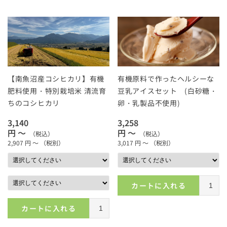
【南魚沼産コシヒカリ】有機
有機原料で作ったヘルシーな
肥料使用・特別栽培米 清流育
豆乳アイスセット (白砂糖・
ちのコシヒカリ
卵・乳製品不使用)
3,140
3,258
円 ～
円 ～
（税込）
（税込）
2,907
円 ～
（税別）
3,017
円 ～
（税別）
カートに入れる
カートに入れる