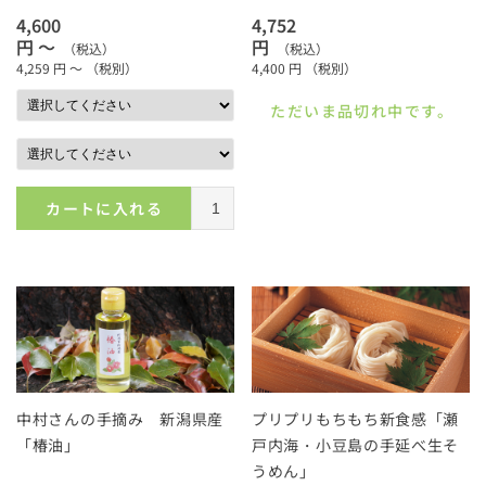
4,600
4,752
円 ～
円
（税込）
（税込）
4,259
円 ～
（税別）
4,400
円
（税別）
ただいま品切れ中です。
カートに入れる
中村さんの手摘み 新潟県産
プリプリもちもち新食感「瀬
「椿油」
戸内海・小豆島の手延べ生そ
うめん」