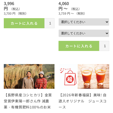
3,996
4,060
円
円 ～
（税込）
（税込）
3,700
円
（税別）
3,759
円 ～
（税別）
カートに入れる
カートに入れる
【長野県産コシヒカリ】金賞
【2026年新春福袋】美味! 自
受賞伊東陽一郎さん作 減農
遊人オリジナル ジュースコ
薬・有機質肥料100%のお米
ース