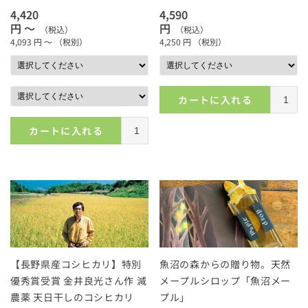
4,420
4,590
円 ～
円
（税込）
（税込）
4,093
円 ～
（税別）
4,250
円
（税別）
カートに入れる
カートに入れる
【長野県産コシヒカリ】特別
魚沼の森からの贈り物。天然
優秀賞受賞 金井良光さん作 減
メープルシロップ「魚沼メー
農薬 天日干しのコシヒカリ
プル」