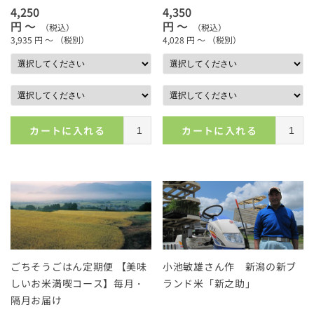
4,250
4,350
円 ～
円 ～
（税込）
（税込）
3,935
円 ～
（税別）
4,028
円 ～
（税別）
カートに入れる
カートに入れる
ごちそうごはん定期便 【美味
小池敏雄さん作 新潟の新ブ
しいお米満喫コース】毎月・
ランド米「新之助」
隔月お届け