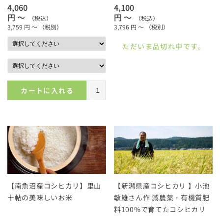
4,060
4,100
円 ～
円 ～
（税込）
（税込）
3,759
円 ～
（税別）
3,796
円 ～
（税別）
ただいま品切れ中です。
カートに入れる
【南魚沼産コシヒカリ】里山
【新潟県産コシヒカリ 】小池
十帖の美味しいお米
敏雄さん作 減農薬・有機質肥
料100%で育てたコシヒカリ