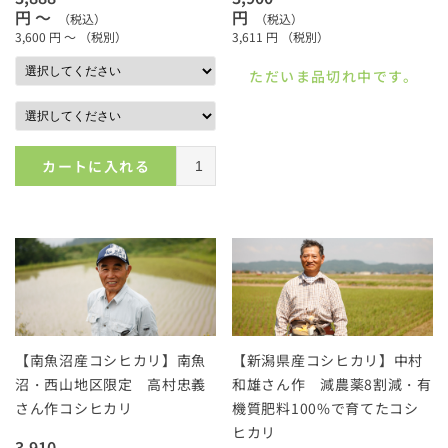
円 ～
円
（税込）
（税込）
3,600
円 ～
（税別）
3,611
円
（税別）
ただいま品切れ中です。
カートに入れる
【南魚沼産コシヒカリ】南魚
【新潟県産コシヒカリ】中村
沼・西山地区限定 高村忠義
和雄さん作 減農薬8割減・有
さん作コシヒカリ
機質肥料100%で育てたコシ
ヒカリ
3,910