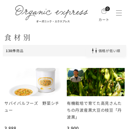
0
カート
食材別
138件
商品
価格が低い順
サバイバルフーズ 野菜シチ
有機栽培で育てた高見さんた
ュー
ちの丹波産黒大豆の枝豆「丹
波黒」
3,888
3,900