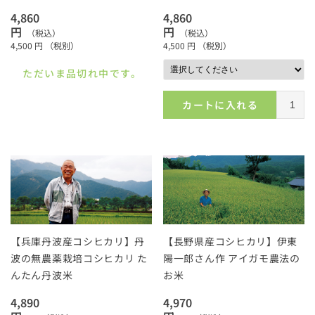
4,860
4,860
円
円
（税込）
（税込）
4,500
円
（税別）
4,500
円
（税別）
ただいま品切れ中です。
カートに入れる
【兵庫丹波産コシヒカリ】丹
【長野県産コシヒカリ】伊東
波の無農薬栽培コシヒカリ た
陽一郎さん作 アイガモ農法の
んたん丹波米
お米
4,890
4,970