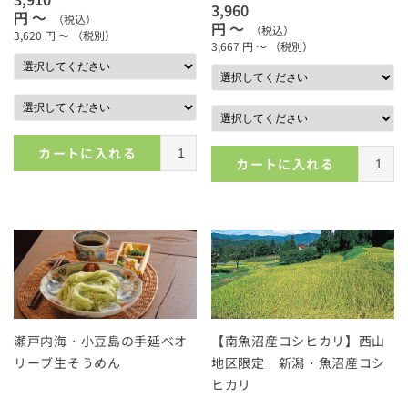
3,960
円 ～
（税込）
円 ～
（税込）
3,620
円 ～
（税別）
3,667
円 ～
（税別）
カートに入れる
カートに入れる
瀬戸内海・小豆島の手延べオ
【南魚沼産コシヒカリ】西山
リーブ生そうめん
地区限定 新潟・魚沼産コシ
ヒカリ