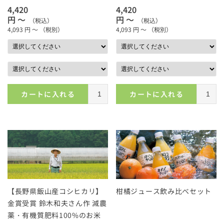
4,420
4,420
円 ～
円 ～
（税込）
（税込）
4,093
円 ～
（税別）
4,093
円 ～
（税別）
カートに入れる
カートに入れる
【長野県飯山産コシヒカリ】
柑橘ジュース飲み比べセット
金賞受賞 鈴木和夫さん作 減農
薬・有機質肥料100%のお米