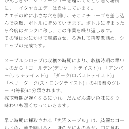
かんじきや、シュノーシューを履いてたどり着く場所
に、「イタヤカエデ」は自生しています。
カエデの幹に小さな穴を開け、そこにチューブを差し込
んで採取、ボトルに貯めていきます。ボトルに貯まった
ら今度はタンクに移し、この作業を繰り返します。
その後は火にかけて濃縮させ、ろ過して再度煮詰め、シ
ロップの完成です。
メープルシロップは収穫の時期により、収穫時期の早い
ものから「ゴールデン(デリケートテイスト)」「アンバ
ー(リッチテイスト)」「ダーク(ロバストテイスト)」
「ベリーダーク(ストロングテイスト)」の4段階のグレ
ード(等級)に分類されます。
採取時期が遅くなるにつれ、だんだん濃い色味になり、
味わいも濃くなっていきます。
早い時期に採取される「魚沼メープル」は、綺麗なゴー
ルド色。蓋を開けると、ほのかに木の香が。口に含む