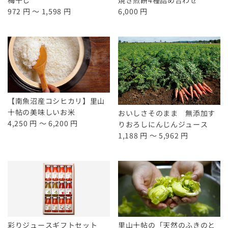
972 円 ～ 1,598 円
6,000 円
【南魚沼産コシヒカリ】里山
十帖の美味しいお米
おいしさそのまま 無添加す
4,250 円 ～ 6,200 円
りおろしにんじんジュース
1,188 円 ～ 5,962 円
彩りジュースギフトセット
里山十帖の「天然のふきのと