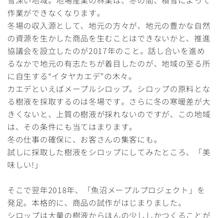
雪深い地域。地場産業の林業は、冬の間、積雪によって
作業ができなくなります。
冬場の収入源として、地元の方々が、地元の豊かな自然
の資源を生かした商品を生むことはできないかと、推進
協議会を設立したのが2017年のこと。話し合いを進め
るなかで地元の有志たちが着目したのが、地域の至る所
に自生する“イタヤカエデ”の木々。
カエデといえばメープルシロップ。シロップの原料とな
る樹液を採取するのは冬場です。さらに冬の寒暖差が大
きくないと、上質の樹液が採れないのですが、この地域
は、その条件にも当てはまります。
冬の仕事の確保に、お客さんの集客にも。
試しに採取した樹液をシロップにしてみたところ、「美
味しい!」
そこで翌年2018年、「魚沼メープルプロジェクト」を
発足。本格的に、商品の試作がはじまりました。
シロップは大量の樹液からほんの少ししかつくることが