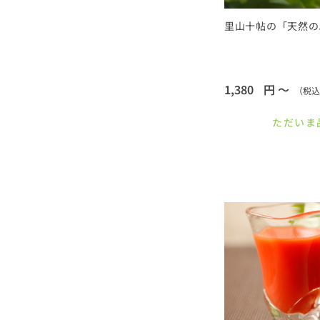
里山十帖の「天然の
1,380
円 ～
（税込
ただいま