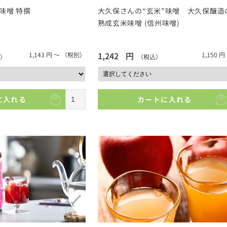
味噌 特撰
大久保さんの“玄米”味噌 大久保醸造
熟成玄米味噌 (信州味噌)
1,242
円
1,143
円 ～
（税別）
1,150
円
）
（税込）
に入れる
カートに入れる