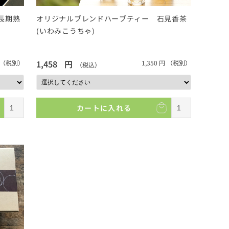
長期熟
オリジナルブレンドハーブティー 石見香茶
(いわみこうちゃ)
1,458
円
（税別）
1,350
円
（税別）
（税込）
カートに入れる