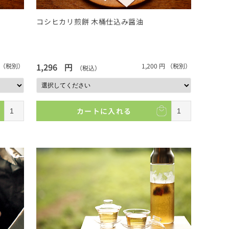
コシヒカリ煎餅 木桶仕込み醤油
1,296
円
（税別）
1,200
円
（税別）
（税込）
カートに入れる