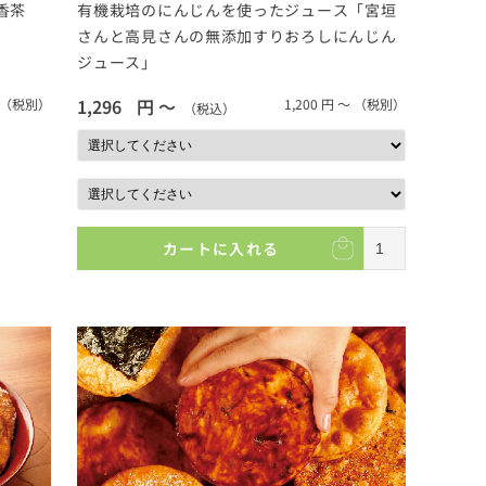
香茶
有機栽培のにんじんを使ったジュース「宮垣
さんと高見さんの無添加すりおろしにんじん
ジュース」
1,296
円 ～
（税別）
1,200
円 ～
（税別）
（税込）
カートに入れる