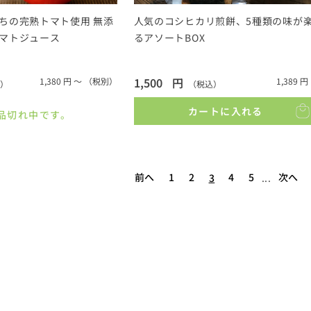
ちの完熟トマト使用 無添
人気のコシヒカリ煎餅、5種類の味が
マトジュース
るアソートBOX
1,500
円
1,380
円 ～
（税別）
1,389
円
）
（税込）
カートに入れる
品切れ中です。
前へ
1
2
4
5
次へ
3
...