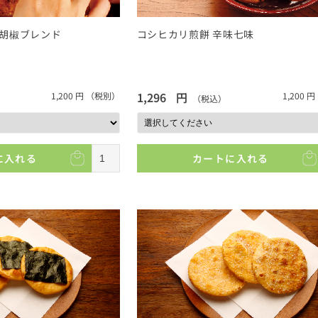
胡椒ブレンド
コシヒカリ煎餅 辛味七味
1,296
円
1,200
円
（税別）
1,200
円
（税込）
に入れる
カートに入れる