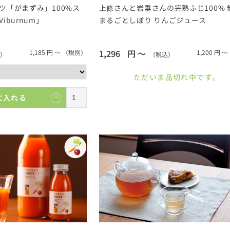
ツ「がまずみ」100%ス
上條さんと岩垂さんの完熟ふじ100% 
burnum」
まるごとしぼり りんごジュース
1,296
円 ～
1,185
円 ～
（税別）
1,200
円 ～
）
（税込）
ただいま品切れ中です。
に入れる