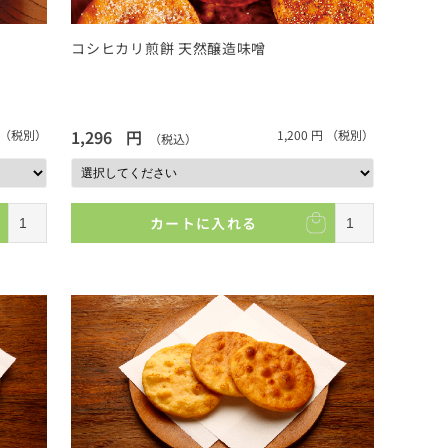
コシヒカリ煎餅 天然醸造味噌
1,296
円
（税別）
1,200
円
（税別）
（税込）
カートに入れる