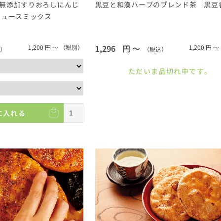
無添加すりおろしにんじ
黒豆と和漢ハーブのブレンド茶 黒豆
ジュースミックス
1,296
円 ～
1,200
円 ～
（税別）
1,200
円 ～
）
（税込）
ただいま品切れ中です。
に入れる