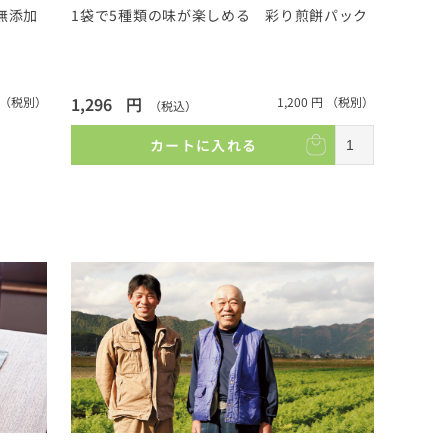
無添加
1袋で5種類の味が楽しめる 彩り煎餅パック
1,296
円
（税別）
1,200
円
（税別）
（税込）
カートに入れる