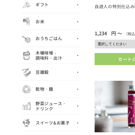
ギフト
自遊人の特別仕込み
お米
1,234
円 ～
（税込
おうちごはん
木桶味噌・
調味料・出汁
カート
豆雑穀
乾物・麺
野菜ジュース・
ドリンク
スイーツ&お菓子