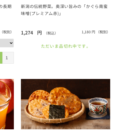
の長期
新潟の伝統野菜。奥深い旨みの「かぐら南蛮
味噌(プレミアム赤)」
1,274
円
（税別）
1,180
円
（税別）
（税込）
ただいま品切れ中です。