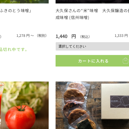
ふきのとう味噌」
大久保さんの“米”味噌 大久保醸造の
成味噌 (信州味噌)
1,440
円
1,278
円 ～
（税別）
1,333
円
）
（税込）
品切れ中です。
カートに入れる