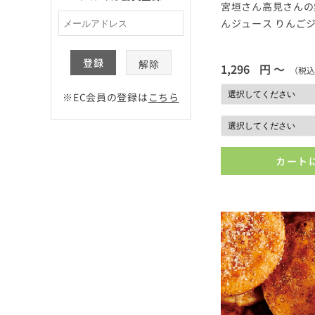
宮垣さん高見さんの
んジュース りんご
登録
解除
1,296
円 ～
（税込
※EC会員の登録は
こちら
カート