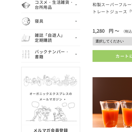
コスメ・生活雑貨・
和製スーパーフルー
台所用品
トレートジュース「Vi
寝具
1,280
円 ～
（税込
雑誌「自遊人」
定期購読
バックナンバー・
カート
書籍
メルマガ会員登録