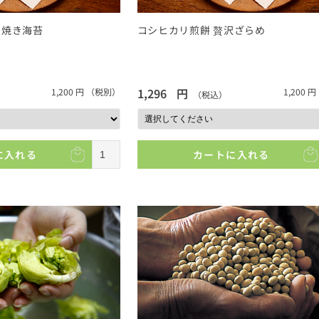
り焼き海苔
コシヒカリ煎餅 贅沢ざらめ
1,296
円
1,200
円
（税別）
1,200
円
（税込）
に入れる
カートに入れる