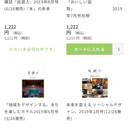
雑誌『自遊人』2019年8月号
「おいしい滋
(6/26発売)「本」の未来
賀」 2019
年7月号別冊
1,222
1,222
円
円
（税込）
（税込）
1,111
円
（税別）
1,111
円
（税別）
ただいま品切れ中です。
カートに入れる
「地域をデザインする。まち
未来を変える ソーシャルデザ
を楽しむホテル2019年5月号
イン。2019年2月号(12/26発
(3/26発売)
売)