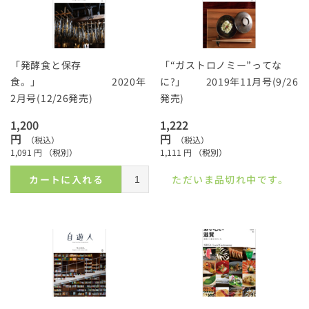
「発酵食と保存
「“ガストロノミー”ってな
食。」 2020年
に?」 2019年11月号(9/26
2月号(12/26発売)
発売)
1,200
1,222
円
円
（税込）
（税込）
1,091
円
（税別）
1,111
円
（税別）
カートに入れる
ただいま品切れ中です。