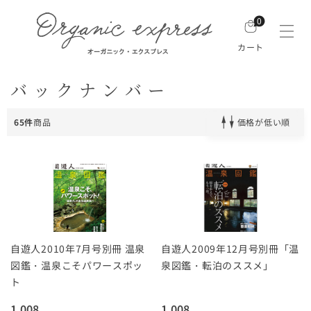
0
カート
バックナンバー
65件
商品
価格が低い順
自遊人2010年7月号別冊 温泉
自遊人2009年12月号別冊「温
図鑑・温泉こそパワースポッ
泉図鑑・転泊のススメ」
ト
1,008
1,008