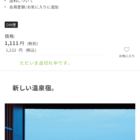
送料について
会員登録/お気に入りに追加
DM便
価格:
1,111
円
(税別)
1,222
円
(税込)
お気に入り
ただいま品切れ中です。
新しい温泉宿。