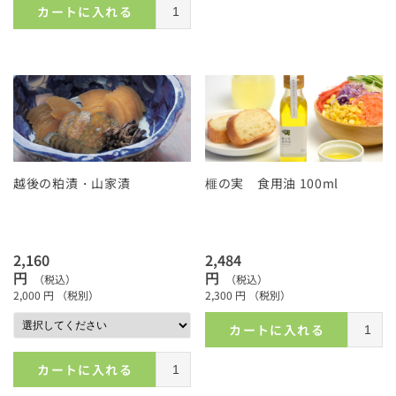
カートに入れる
越後の粕漬・山家漬
榧の実 食用油 100ml
2,160
2,484
円
円
（税込）
（税込）
2,000
円
（税別）
2,300
円
（税別）
カートに入れる
カートに入れる