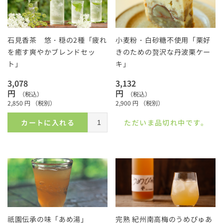
石見香茶 悠・穏の2種「疲れ
小麦粉・白砂糖不使用「栗好
を癒す爽やかブレンドセッ
きのための贅沢な丹波栗ケー
ト」
キ」
3,078
3,132
円
円
（税込）
（税込）
2,850
円
（税別）
2,900
円
（税別）
カートに入れる
ただいま品切れ中です。
祇園伝承の味「あめ湯」
完熟 紀州南高梅のうめぴゅあ