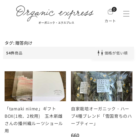
0
カート
タグ: 贈答向け
54件
商品
価格が低い順
「tamaki niime」ギフト
自家栽培オーガニック・ハー
BOX(1枚、2枚用) 玉木新雌
ブ4種ブレンド「雪国育ちのハ
さんの播州織ルーツショール
ーブティー」
用
660