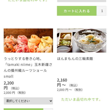
カートに入れる
うっとりする巻き心地。
ほんまもんの三輪素麺
「tamaki niime」玉木新雌さ
んの播州織ルーツショール
small
2,160
2,200
円 ～
（税込）
円
（税込）
2,000
円 ～
（税別）
2,000
円
（税別）
ただいま品切れ中です。