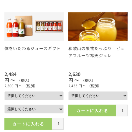
体をいたわるジュースギフト
和歌山の果物たっぷり ピュ
アフルーツ寒天ジュレ
2,484
2,630
円 ～
円 ～
（税込）
（税込）
2,300
円 ～
（税別）
2,435
円 ～
（税別）
カートに入れる
カートに入れる