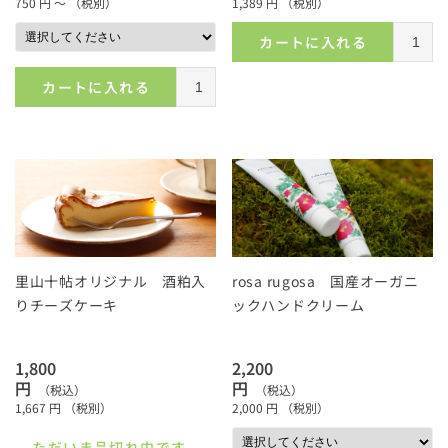
750
円 ～
（税別）
1,389
円
（税別）
カートに入れる
カートに入れる
里山十帖オリジナル 酒粕入
rosa rugosa 国産オーガニ
りチーズケーキ
ックハンドクリーム
1,800
2,200
円
円
（税込）
（税込）
1,667
円
（税別）
2,000
円
（税別）
ただいま品切れ中です。