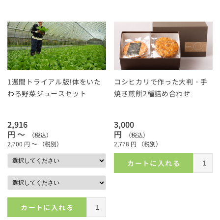
1週間トライアル版!体をいた
コシヒカリで作った大判・手
わる野菜ジュースセット
焼き煎餅2種詰め合わせ
2,916
3,000
円 ～
円
（税込）
（税込）
2,700
円 ～
（税別）
2,778
円
（税別）
カートに入れる
カートに入れる