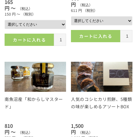
165
円
（税込）
円 ～
（税込）
611
円
（税別）
150
円 ～
（税別）
カートに入れる
カートに入れる
南魚沼産「和からしマスター
人気のコシヒカリ煎餅、5種類
ド」
の味が楽しめるアソートBOX
810
1,500
円 ～
円
（税込）
（税込）