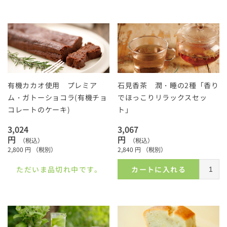
有機カカオ使用 プレミア
石見香茶 潤・睡の2種「香り
ム・ガトーショコラ(有機チョ
でほっこりリラックスセッ
コレートのケーキ)
ト」
3,024
3,067
円
円
（税込）
（税込）
2,800
円
（税別）
2,840
円
（税別）
ただいま品切れ中です。
カートに入れる