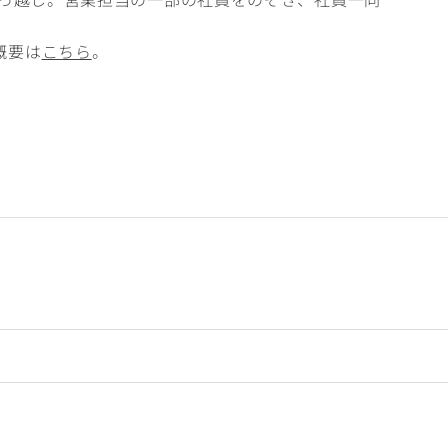
概要は
こちら
。