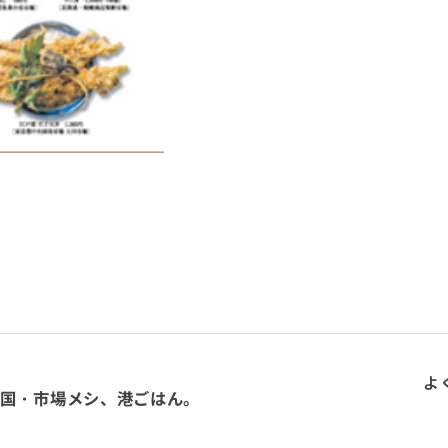
よ
国・市場メシ、港ごはん。