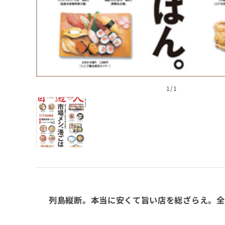
1
/1
列島縦断。本当に安くて旨い店を総ざらえ。全