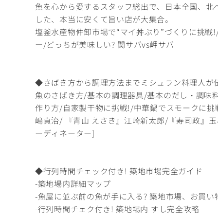
魚を心から愛するスタッフ総出で、日本全国、北
した、本当に安くて旨い店が大集合。
塩釜水産物仲卸市場で“マイ丼ぶり”づくりに挑戦!/ 
ー/どっちが美味しい? 関サバvs岬サバ
◆さばき方から調理方法までミシュラン料理人が
魚のさばき方/基本の調理器具/基本のだし・調味料
作り方/自家製干物に挑戦!/中華鍋でスモークに挑
嶋貞治/ 『青山 えさき』江崎新太郎/『寿司政』玉
ーディネーター]
◆行列時間チェック付き! 築地市場完全ガイド
-築地場内詳細マップ
-魚屋に並ぶ前の魚が手に入る? 築地市場、お買い
-行列時間チェク付き! 築地場内 すし完全攻略