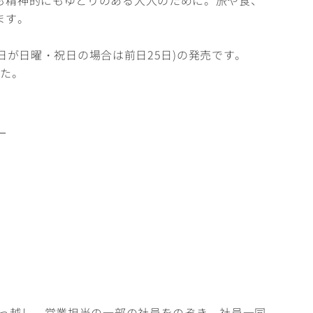
も精神的にもゆとりのある大人のために。旅や食、
ます。
26日が日曜・祝日の場合は前日25日)の発売です。
した。
。
引っ越し。営業担当の一部の社員をのぞき、社員一同