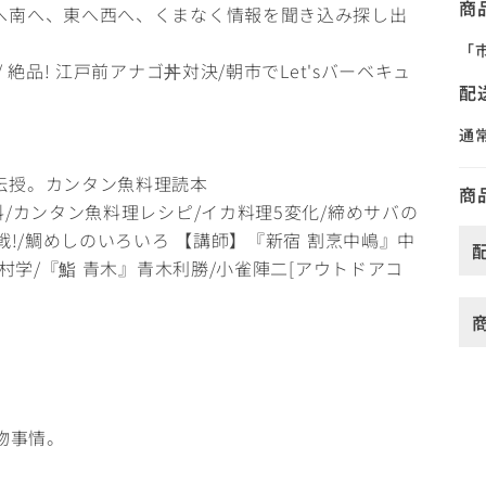
商
へ南へ、東へ西へ、くまなく情報を聞き込み探し出
「
絶品! 江戸前アナゴ丼対決/朝市でLet'sバーベキュ
配
通
伝授。カンタン魚料理読本
商
/カンタン魚料理レシピ/イカ料理5変化/締めサバの
戦!/鯛めしのいろいろ 【講師】『新宿 割烹中嶋』中
村学/『鮨 青木』青木利勝/小雀陣二[アウトドアコ
物事情。