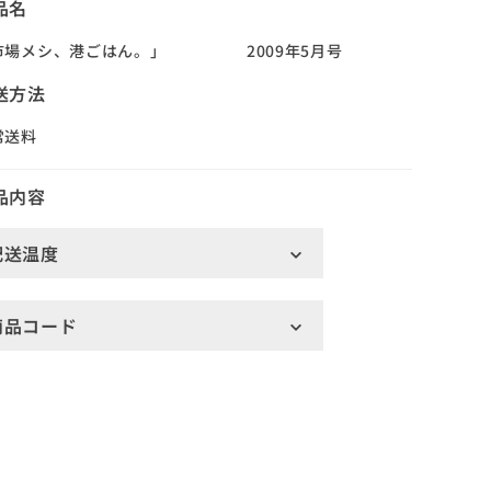
品名
市場メシ、港ごはん。」 2009年5月号
送方法
常送料
品内容
配送温度
商品コード