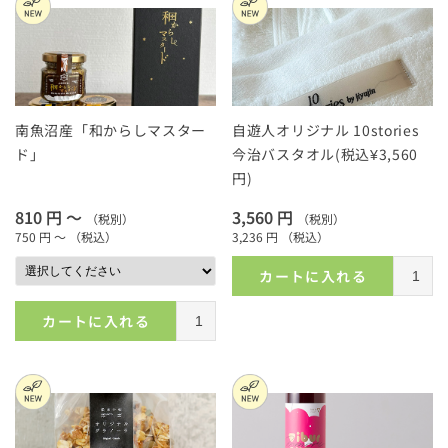
南魚沼産「和からしマスター
自遊人オリジナル 10stories
ド」
今治バスタオル(税込¥3,560
円)
810 円 ～
3,560 円
（税別）
（税別）
750 円 ～
（税込）
3,236 円
（税込）
カートに入れる
カートに入れる