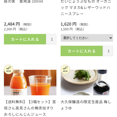
榧の実 食用油 100ml
だいじょうぶなもの オーガニ
ック マヌカ&レザーウッドハ
ニースプレー
2,484 円
1,620 円
（税別）
（税別）
2,300 円
（税込）
1,500 円
（税込）
カートに入れる
カートに入れる
【送料無料】【3箱セット】宮
大久保醸造の限定生産品 梅し
垣さん高見さんの無添加すり
ょうゆ
おろしにんじんジュース