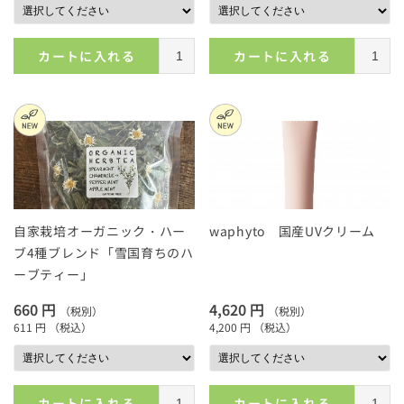
カートに入れる
カートに入れる
自家栽培オーガニック・ハー
waphyto 国産UVクリーム
ブ4種ブレンド「雪国育ちのハ
ーブティー」
660 円
4,620 円
（税別）
（税別）
611 円
（税込）
4,200 円
（税込）
カートに入れる
カートに入れる