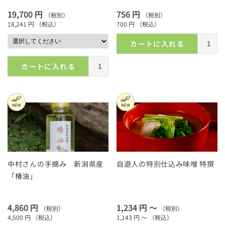
19,700 円
756 円
（税別）
（税別）
18,241 円
（税込）
700 円
（税込）
カートに入れる
カートに入れる
中村さんの手摘み 新潟県産
自遊人の特別仕込み味噌 特撰
「椿油」
4,860 円
1,234 円 ～
（税別）
（税別）
4,500 円
（税込）
1,143 円 ～
（税込）