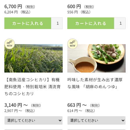
6,700 円
600 円
（税別）
（税別）
6,204 円
（税込）
556 円
（税込）
カートに入れる
カートに入れる
【南魚沼産コシヒカリ】有機
吟味した素材が生み出す濃厚
肥料使用・特別栽培米 清流育
な風味 「胡麻のめんつゆ」
ちのコシヒカリ
3,140 円 ～
663 円 ～
（税別）
（税別）
2,907 円 ～
（税込）
614 円 ～
（税込）