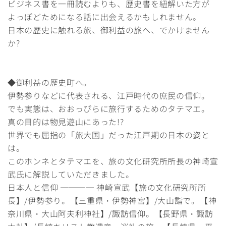
ビジネス書を一冊読むよりも、歴史書を紐解いた方が
よっぽどためになる話に出会えるかもしれません。
日本の歴史に触れる旅、御利益の旅へ、でかけません
か?
◆御利益の歴史町へ。
伊勢参りなどに代表される、江戸時代の庶民の信仰。
でも実態は、おおっぴらに旅行するためのタテマエ。
真の目的は物見遊山にあった!?
世界でも屈指の「旅大国」だった江戸期の日本の姿と
は。
このホンネとタテマエを、旅の文化研究所所長の神崎宣
武氏に解説していただきました。
日本人と信仰 ──── 神崎宣武【旅の文化研究所所
長】/伊勢参り。【三重県・伊勢神宮】/大山詣で。【神
奈川県・大山阿夫利神社】/諏訪信仰。【長野県・諏訪