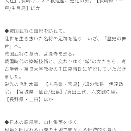
大社】/長崎キリスト教遺産、巡礼の旅。【長崎県・平
戸/生月島】ほか
◆戦国武将の面影を訪ねる。
乱世を生き抜いた名将の足跡を辿り、いざ、「歴史の舞
台」へ。
戦国武将の墓所、菩提寺を巡る。
戦国時代の築城技術と、変わりゆく“城”のかたちを、考
古学者・奈良大学教授の千田嘉博氏に解説していただき
ました。
栄光の毛利水軍。【広島県・宮島】/知の武将 伊達政
宗。【宮城県・仙台/松島】/真田三代、六文銭の里。
【長野県・上田】ほか
◆日本の原風景、山村集落を歩く。
秘境と呼ばれる山間の土地で紡がれる伝統的な暮らし、