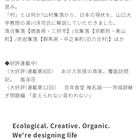
営み。
「村」とは何か?山村集落から、日本の現状を、山口大
学教授の湯川洋司氏に解説していただきました。
落合集落【徳島県・三好市】/北集落【京都府・美山
町】/赤岩集落【群馬県・中之条町(旧六合村)】ほか
◆好評連載中!
〈大好評!連載第8回〉 あの人気宿の真実。覆面訪問
記。 嵐渓荘
〈大好評!連載第12回〉 百年食堂 椎名誠──茨城跡継
ぎ問題編 「変えられない変われない」
Ecological. Creative. Organic.
We're designing life