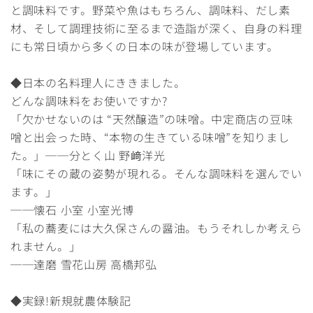
と調味料です。野菜や魚はもちろん、調味料、だし素
材、そして調理技術に至るまで造詣が深く、自身の料理
にも常日頃から多くの日本の味が登場しています。
◆日本の名料理人にききました。
どんな調味料をお使いですか?
「欠かせないのは “天然醸造”の味噌。中定商店の豆味
噌と出会った時、“本物の生きている味噌”を知りまし
た。」──分とく山 野﨑洋光
「味にその蔵の姿勢が現れる。そんな調味料を選んでい
ます。」
──懐石 小室 小室光博
「私の蕎麦には大久保さんの醤油。もうそれしか考えら
れません。」
──達磨 雪花山房 高橋邦弘
◆実録!新規就農体験記