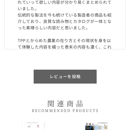
れていって欲しい内容が分かり易くまとめられて
いました。
伝統的な製法を今も続けている製造者の商品も紹
介しており、良質な読み物とカタログが一体とな
った素晴らしい内容だと思いました。
TPPとからめた農業の在り方とその現状を身を以
て体験した内容を綴った巻末の内容も濃く、これ
からの私たちの食と農を考えて行く良い考察を提
示していました。
レビューを投稿
さん
★★★★★
2011/09/30
迅速な対応でとても助かりました。
まだ内容は全て読めておりませんが学ぶことが多
関連商品
く、
大変満足しております。
RECOMMENDED PRODUCTS
これから本物を後世に残していきたいと思い、こ
れまでの営業ノウハウを活かして長年の夢である