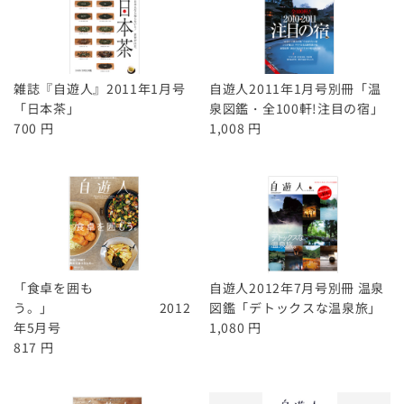
独立を考えています。
その土地土地で昔から残されてて伝え継がれてい
る本物の食を個人ですが、
仕入れて販売していこうと思っています。
雑誌『自遊人』2011年1月号
自遊人2011年1月号別冊「温
「日本茶」
泉図鑑・全100軒!注目の宿」
自由人さんの想いにかなり近いものを感じますの
700 円
1,008 円
で一緒に働ければなどと思いながら読んでいまし
た。
「食卓を囲も
自遊人2012年7月号別冊 温泉
う。」 2012
図鑑「デトックスな温泉旅」
年5月号
1,080 円
817 円