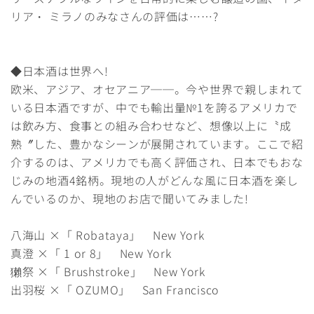
リア・ ミラノのみなさんの評価は……?
◆日本酒は世界へ!
欧米、アジア、オセアニア──。今や世界で親しまれて
いる日本酒ですが、中でも輸出量№1を誇るアメリカで
は飲み方、食事との組み合わせなど、想像以上に〝成
熟〞した、豊かなシーンが展開されています。ここで紹
介するのは、アメリカでも高く評価され、日本でもおな
じみの地酒4銘柄。現地の人がどんな風に日本酒を楽し
んでいるのか、現地のお店で聞いてみました!
八海山 ×「 Robataya」 New York
真澄 ×「 1 or 8」 New York
獺祭 ×「 Brushstroke」 New York
出羽桜 ×「 OZUMO」 San Francisco