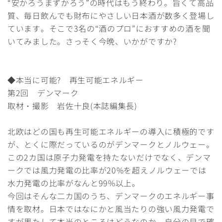
“安かろうまずかろう”の時代はもう終わり。旨くて高品
質、毎日飲んでも財布にやさしい日本酒が数多く登場し
ています。そこで3名の“酒のプロ”におすすめの酒を聞
いてみました。さっそく今晩、いかがですか?
◆本当に可能? 再生可能エネルギー
第2回 デンマーク
取材・撮影 岩佐十良(本誌編集長)
北欧はどの国も再生可能エネルギーの導入に積極的です
が、とくに際だっているのがデンマークとノルウェー。
この2カ国は原子力発電を持たないだけでなく、デンマ
ークでは風力発電の比率が20%を超えノルウェーでは
水力発電の比率がなんと99%以上。
今回はそんな二カ国のうち、デンマークのエネルギー事
情を取材。日本ではなにかと風当たりの強い風力発電で
すが果たして本当のところはどうなのか、自分の目で確