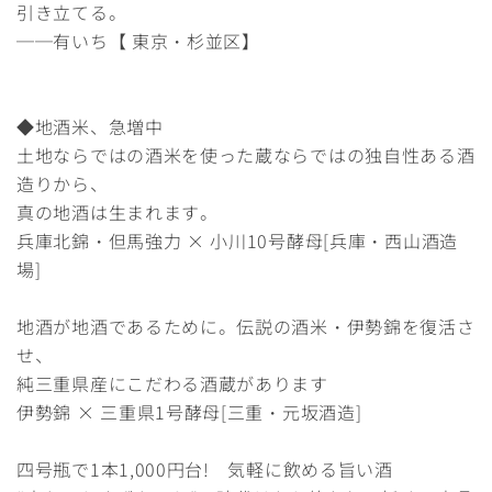
引き立てる。
──有いち【 東京・杉並区】
◆地酒米、急増中
土地ならではの酒米を使った蔵ならではの独自性ある酒
造りから、
真の地酒は生まれます。
兵庫北錦・但馬強力 × 小川10号酵母[兵庫・西山酒造
場]
地酒が地酒であるために。伝説の酒米・伊勢錦を復活さ
せ、
純三重県産にこだわる酒蔵があります
伊勢錦 × 三重県1号酵母[三重・元坂酒造]
四号瓶で1本1,000円台! 気軽に飲める旨い酒