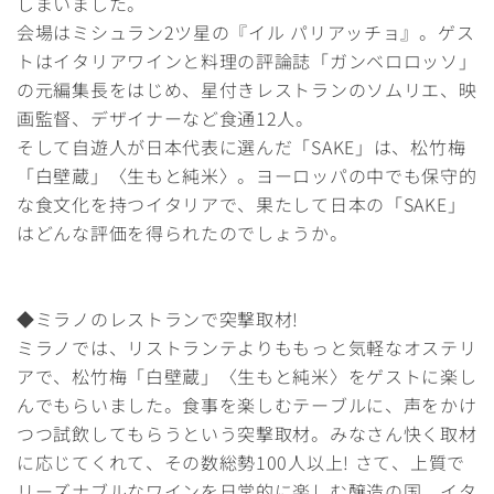
しまいました。
会場はミシュラン2ツ星の『イル パリアッチョ』。ゲス
トはイタリアワインと料理の評論誌「ガンベロロッソ」
の元編集長をはじめ、星付きレストランのソムリエ、映
画監督、デザイナーなど食通12人。
そして自遊人が日本代表に選んだ「SAKE」は、松竹梅
「白壁蔵」〈生もと純米〉。ヨーロッパの中でも保守的
な食文化を持つイタリアで、果たして日本の「SAKE」
はどんな評価を得られたのでしょうか。
◆ミラノのレストランで突撃取材!
ミラノでは、リストランテよりももっと気軽なオステリ
アで、松竹梅「白壁蔵」〈生もと純米〉をゲストに楽し
んでもらいました。食事を楽しむテーブルに、声をかけ
つつ試飲してもらうという突撃取材。みなさん快く取材
に応じてくれて、その数総勢100人以上! さて、上質で
リーズナブルなワインを日常的に楽しむ醸造の国、イタ