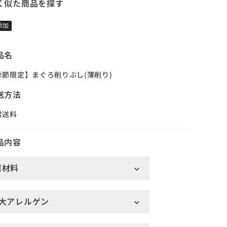
く似た商品を探す
添加
品名
季節限定】まぐろ削りぶし(薄削り)
送方法
常送料
品内容
原材料
7大アレルゲン