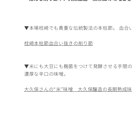
▼本場枕崎でも貴重な伝統製法の本枯節。 血合
枕崎本枯節血合い抜きの削り節
▼米にも大豆にも麹菌をつけて発酵させる手間
濃厚な辛口の味噌。
大久保さんの“米”味噌 大久保醸造の長期熟成味噌