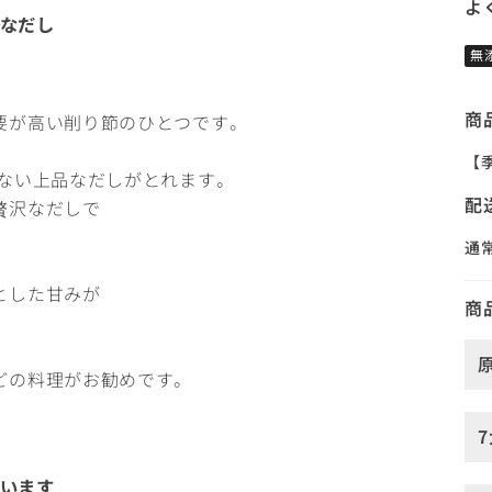
よ
なだし
無
商
要が高い削り節のひとつです。
【
のない上品なだしがとれます。
配
贅沢なだしで
通
とした甘みが
商
どの料理がお勧めです。
います