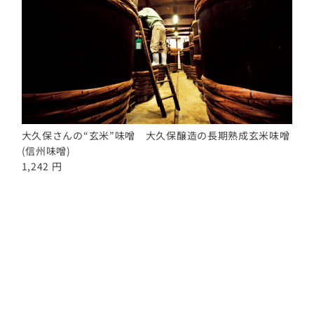
大久保さんの“玄米”味噌 大久保醸造の長期熟成玄米味噌
(信州味噌)
1,242 円