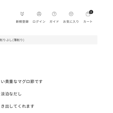
0
新規登録
ログイン
ガイド
お気に入り
カート
削りぶし(薄削り)
ない貴重なマグロ節です
く淡泊なだし
引き出してくれます