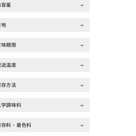
内容量
産地
賞味期限
配送温度
保存方法
化学調味料
保存料・着色料