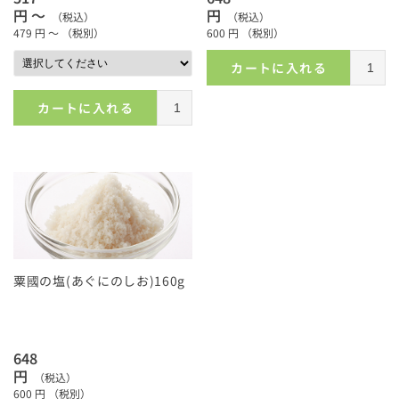
円 ～
円
（税込）
（税込）
479
円 ～
（税別）
600
円
（税別）
カートに入れる
カートに入れる
粟國の塩(あぐにのしお)160g
648
円
（税込）
600
円
（税別）