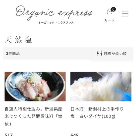
0
カート
天然塩
3件
商品
価格が低い順
自遊人特別仕込み。新潟県産
日本海 新潟村上の手作り
米でつくった発酵調味料「塩
塩 白いダイヤ(100g)
糀」
517
648