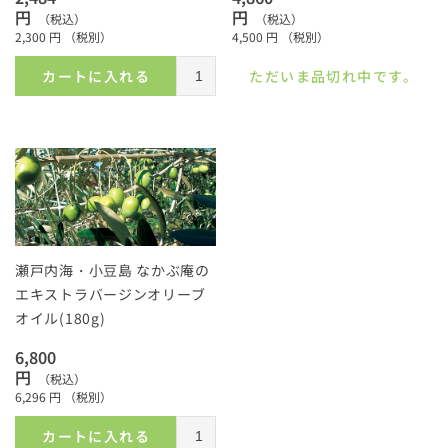
円
円
（税込）
（税込）
2,300
円
（税別）
4,500
円
（税別）
カートに入れる
ただいま品切れ中です。
瀬戸内海・小豆島 なかぶ庵の
エキストラバージンオリーブ
オイル(180g)
6,800
円
（税込）
6,296
円
（税別）
カートに入れる