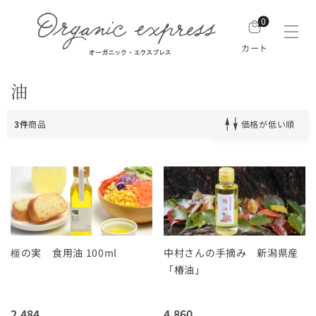
0
カート
油
3件
商品
価格が低い順
榧の実 食用油 100ml
中村さんの手摘み 新潟県産
「椿油」
2,484
4,860