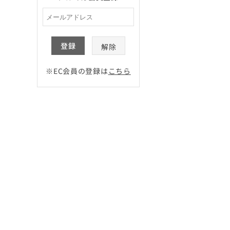
登録
解除
※EC会員の登録は
こちら