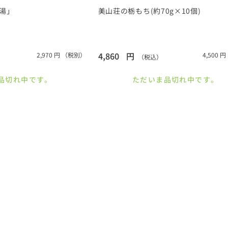
湯」
美山荘の栃もち(約70g×10個)
4,860
円
2,970
円
（税別）
4,500
円
（税込）
品切れ中です。
ただいま品切れ中です。