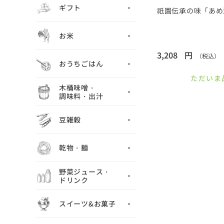
ギフト
祇園伝承の味「あめ
お米
3,208
円
（税込）
おうちごはん
ただいま
木桶味噌・
調味料・出汁
豆雑穀
乾物・麺
野菜ジュース・
ドリンク
スイーツ&お菓子